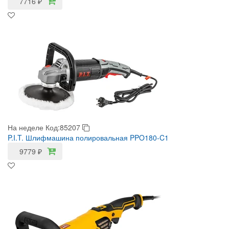
7716
₽
На неделе
Код:85207
P.I.T. Шлифмашина полировальная PPO180-C1
9779
₽