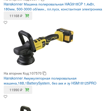
Hanskonner Машина полировальная HAG918CP 1,4кВт,
180мм, 500-3000 об/мин., пл.пуск, константная электроника
11168
₽
На вторник
Код:107570
Hanskonner Аккумуляторная полировальная
машина,18В,1BatterySystem, без акк и зу HSM18125PRO
11990
₽