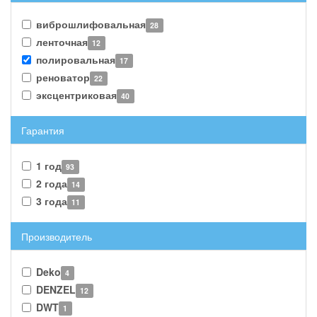
виброшлифовальная
28
ленточная
12
полировальная
17
реноватор
22
эксцентриковая
40
Гарантия
1 год
93
2 года
14
3 года
11
Производитель
Deko
4
DENZEL
12
DWT
1