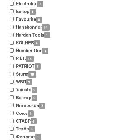
Electrolite
7
Emtop
1
Favourite
8
Hanskonner
14
Harden Tools
1
KOLNER
6
Number One
1
P.I.T.
18
PATRIOT
8
Sturm
19
WBR
2
Yamato
2
Вектор
2
Интерскол
2
Союз
1
СТАВР
4
ТехАс
3
Фиолент
1