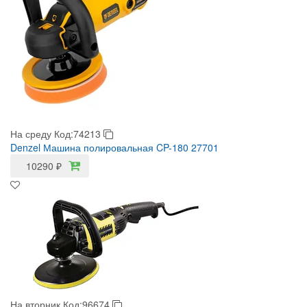
На среду
Код:74213
Denzel Машина полировальная CP-180 27701
10290
₽
На вторник
Код:96674