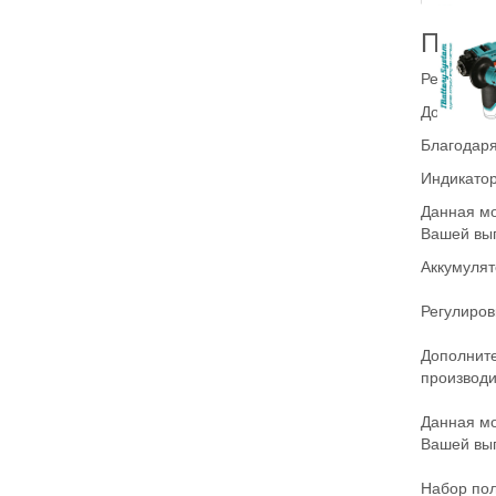
Преи
Регулиров
Дополните
Благодаря
Индикатор
Данная мо
Вашей выг
Аккумулят
Регулиров
Дополните
производи
Данная мо
Вашей выг
Набор пол