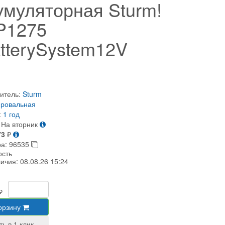
умуляторная Sturm!
P1275
tterySystem12V
итель:
Sturm
ировальная
:
1 год
На вторник
73
₽
ра:
96535
ость
личия:
08.08.26 15:24
₽
орзину