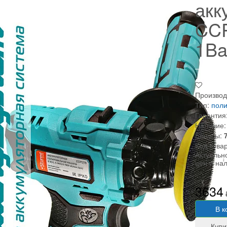
акк
CC
1Ba
Производ
Тип:
пол
Гарантия
Наличие:
Бонусы:
Код това
Актуальн
цен и на
3634
В к