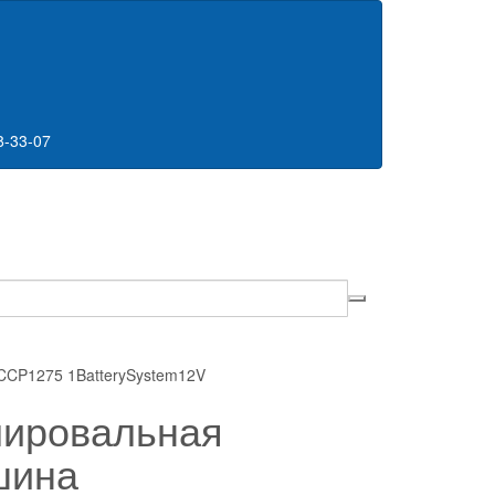
8-33-07
CCP1275 1BatterySystem12V
ировальная
шина