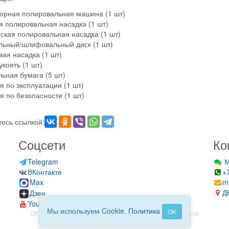
орная полировальная машина (1 шт)
 полировальная насадка (1 шт)
ская полировальная насадка (1 шт)
ьный/шлифовальный диск (1 шт)
ая насадка (1 шт)
укоять (1 шт)
ная бумага (5 шт)
я по эксплуатации (1 шт)
я по безопасности (1 шт)
есь ссылкой:
Соцсети
Ко
Telegram
М
ВКонтакте
+
Max
m
Д
Дзен
YouTube
Мы используем Cookie.
Политика
OK
ОГРН: 323930100112840
Политика конфиденциальности