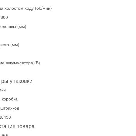
а холостом ходу (об/мин)
7800
подошвы (мм)
иска (мм)
е аккумулятора (В)
ры упаковки
вки
 коробка
 штрихкод
28458
тация товара
ация