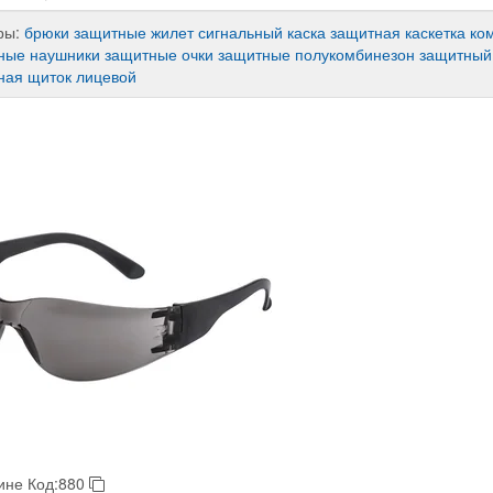
ры:
брюки защитные
жилет сигнальный
каска защитная
каскетка
ко
ные
наушники защитные
очки защитные
полукомбинезон защитный
ная
щиток лицевой
ине
Код:880