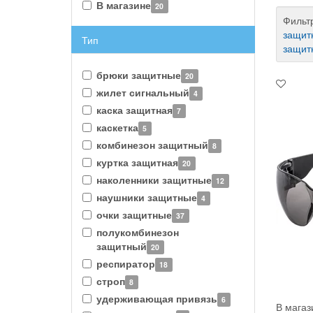
В магазине
20
Фильт
защит
Тип
защит
брюки защитные
20
жилет сигнальный
4
каска защитная
7
каскетка
5
комбинезон защитный
8
куртка защитная
20
наколенники защитные
12
наушники защитные
4
очки защитные
37
полукомбинезон
защитный
20
респиратор
18
строп
8
удерживающая привязь
6
В магаз