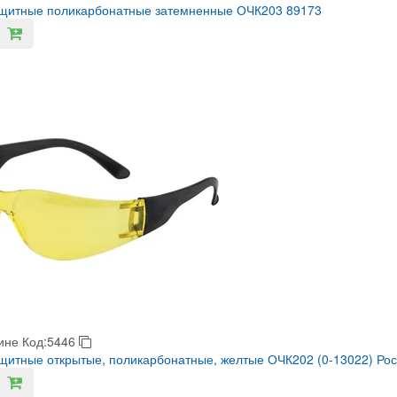
ащитные поликарбонатные затемненные ОЧК203 89173
ине
Код:5446
щитные открытые, поликарбонатные, желтые ОЧК202 (0-13022) Ро