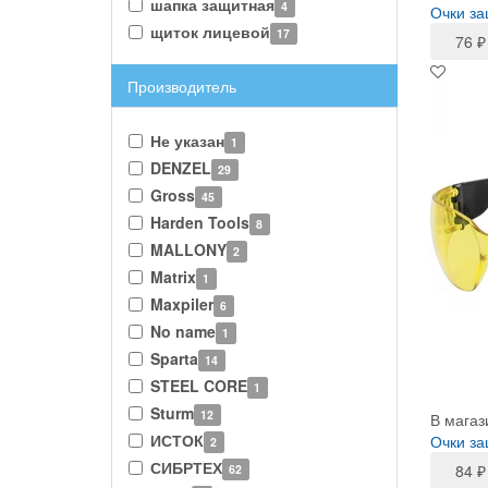
шапка защитная
4
Очки з
щиток лицевой
17
76
₽
Производитель
Не указан
1
DENZEL
29
Gross
45
Harden Tools
8
MALLONY
2
Matrix
1
Maxpiler
6
No name
1
Sparta
14
STEEL CORE
1
Sturm
12
В магаз
ИСТОК
Очки за
2
СИБРТЕХ
84
₽
62