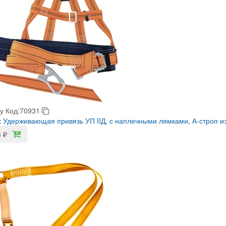
у
Код:70931
 Удерживающая привязь УП IIД, с наплечными лямками, А-строп из
3
₽