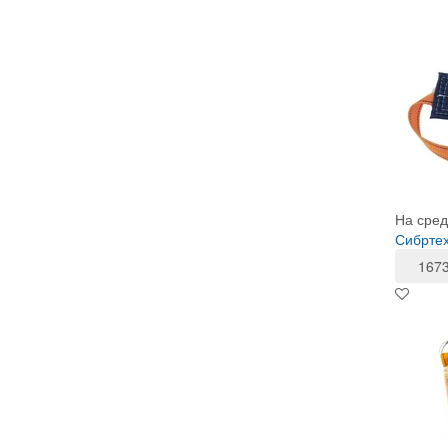
На сред
Сибртех
167