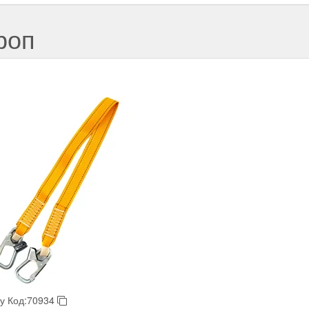
роп
у
Код:70934