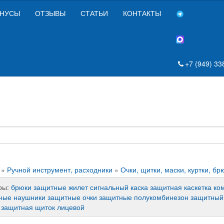
НУСЫ
ОТЗЫВЫ
СТАТЬИ
КОНТАКТЫ
+7 (949) 33
»
Ручной инструмент, расходники
»
Очки, щитки, маски, куртки, бр
ры:
брюки защитные
жилет сигнальный
каска защитная
каскетка
ко
ные
наушники защитные
очки защитные
полукомбинезон защитный
 защитная
щиток лицевой