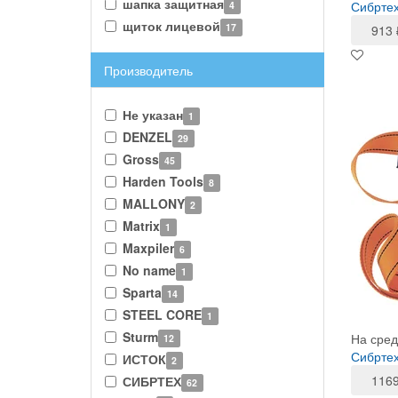
шапка защитная
Сибртех
4
щиток лицевой
17
913
Производитель
Не указан
1
DENZEL
29
Gross
45
Harden Tools
8
MALLONY
2
Matrix
1
Maxpiler
6
No name
1
Sparta
14
STEEL CORE
1
Sturm
На сред
12
Сибртех
ИСТОК
2
116
СИБРТЕХ
62