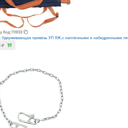
у
Код:70932
 Удерживающая привязь УП IIЖ,с наплечными и набедренными лям
3
₽