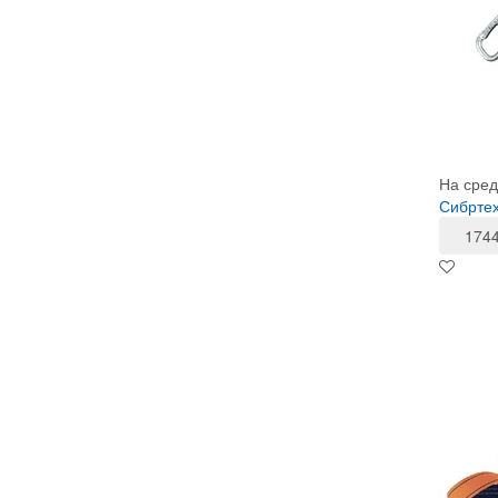
На сред
Сибртех
174