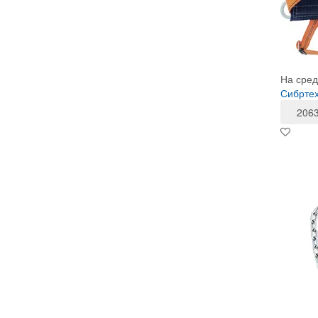
На сред
Сибртех
206