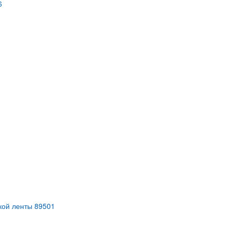
6
кой ленты 89501