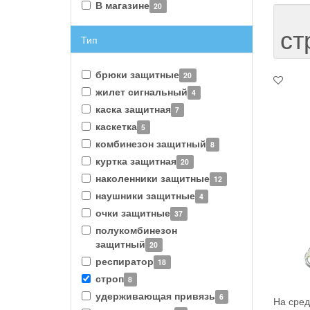
В магазине
20
ст
Тип
брюки защитные
20
жилет сигнальный
4
каска защитная
7
каскетка
5
комбинезон защитный
8
куртка защитная
20
наколенники защитные
12
наушники защитные
4
очки защитные
37
полукомбинезон
защитный
20
респиратор
18
строп
8
удерживающая привязь
6
На сред