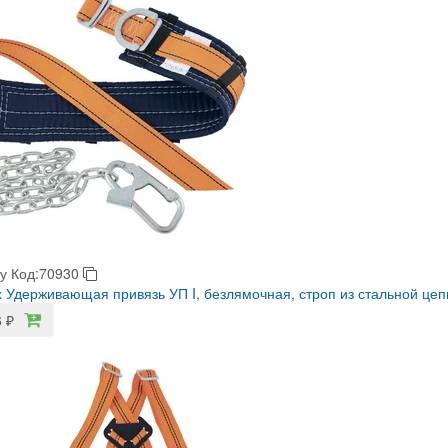
у
Код:70930
 Удерживающая привязь УП I, безлямочная, строп из стальной цеп
6
₽