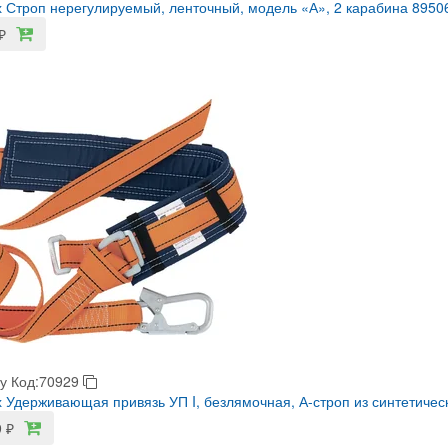
 Строп нерегулируемый, ленточный, модель «А», 2 карабина 8950
₽
у
Код:70929
 Удерживающая привязь УП I, безлямочная, А-строп из синтетичес
9
₽