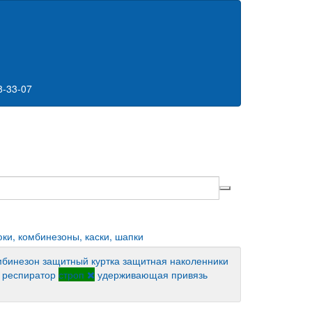
8-33-07
юки, комбинезоны, каски, шапки
мбинезон защитный
куртка защитная
наколенники
респиратор
строп
удерживающая привязь