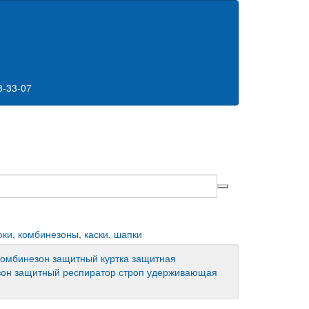
8-33-07
юки, комбинезоны, каски, шапки
комбинезон защитный
куртка защитная
зон защитный
респиратор
строп
удерживающая