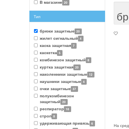
В магазине
20
бр
Тип
брюки защитные
20
жилет сигнальный
4
каска защитная
7
каскетка
5
комбинезон защитный
8
куртка защитная
20
наколенники защитные
12
наушники защитные
4
очки защитные
37
полукомбинезон
защитный
20
респиратор
18
строп
8
удерживающая привязь
6
На сред