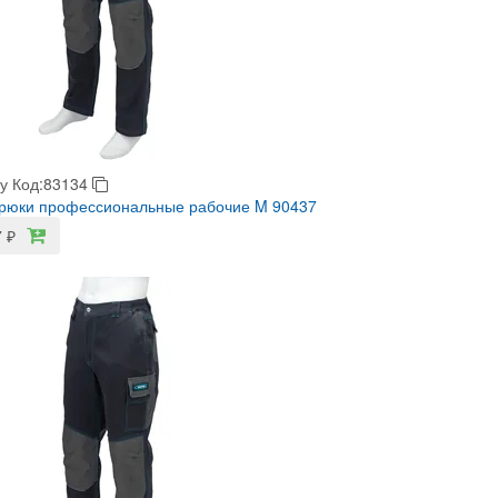
у
Код:83134
Брюки профессиональные рабочие M 90437
7
₽