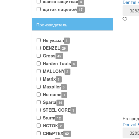
шапка защитная
Denzel
4
щиток лицевой
17
328
Производитель
Не указан
1
DENZEL
29
Gross
45
Harden Tools
8
MALLONY
2
Matrix
1
Maxpiler
6
No name
1
Sparta
14
STEEL CORE
1
Sturm
На сред
12
Denzel 
ИСТОК
2
328
СИБРТЕХ
62