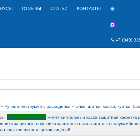
НУСЫ
ОТЗЫВЫ
СТАТЬИ
КОНТАКТЫ
+7 (949) 33
»
Ручной инструмент, расходники
»
Очки, щитки, маски, куртки, бр
ры:
брюки защитные
жилет сигнальный
каска защитная
каскетка
енники защитные
наушники защитные
очки защитные
полукомбине
зь
шапка защитная
щиток лицевой