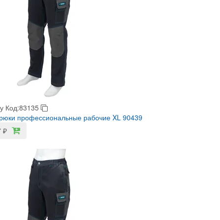
у
Код:83135
рюки профессиональные рабочие XL 90439
7
₽