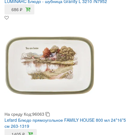
LUMINARC Блюдо - шубница Granity L 3210 /N7952
686
₽
На среду
Код:96063
Lefard Блюдо прямоугольное FAMILY HOUSE 800 мл 24*16*5
см 263-1319
1405
₽