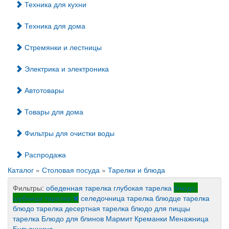
Техника для кухни
Техника для дома
Стремянки и лестницы
Электрика и электроника
Автотовары
Товары для дома
Фильтры для очистки воды
Распродажа
Каталог
»
Столовая посуда
»
Тарелки и блюда
Фильтры:
обеденная тарелка
глубокая тарелка
блюдо-
шубница тарелка
селедочница тарелка
блюдце тарелка
блюдо тарелка
десертная тарелка
блюдо для пиццы
тарелка
Блюдо для блинов
Мармит
Креманки
Менажница
Бульонница