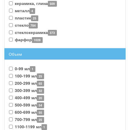
керамика, глина
509
металл
4
пластик
25
стекло
784
стеклокерамика
373
фарфор
1028
Объем
0-99 мл
1
100-199 мл
25
200-299 мл
65
300-399 мл
32
400-499 мл
20
500-599 мл
54
600-699 мл
55
700-799 мл
25
1100-1199 мл
1