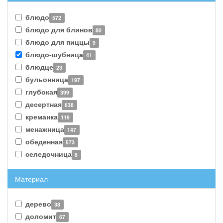
блюдо
572
блюдо для блинов
80
блюдо для пиццы
9
блюдо-шубница
41
блюдце
23
бульонница
197
глубокая
399
десертная
638
креманка
119
менажница
147
обеденная
573
селедочница
8
Материал
дерево
38
доломит
67