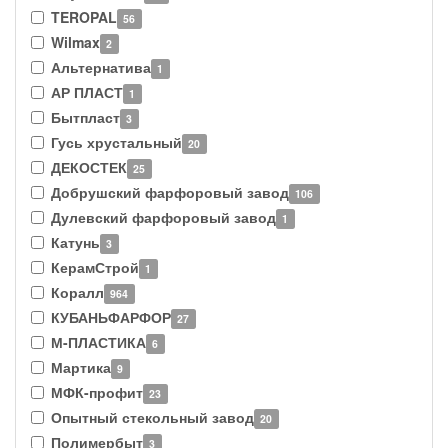
TEROPAL
56
Wilmax
2
Альтернатива
1
АР ПЛАСТ
1
Бытпласт
3
Гусь хрустальный
20
ДЕКОСТЕК
25
Добрушский фарфоровый завод
106
Дулевский фарфоровый завод
1
Катунь
3
КерамСтрой
1
Коралл
964
КУБАНЬФАРФОР
27
М-ПЛАСТИКА
6
Мартика
9
МФК-профит
23
Опытный стекольный завод
20
Полимербыт
3