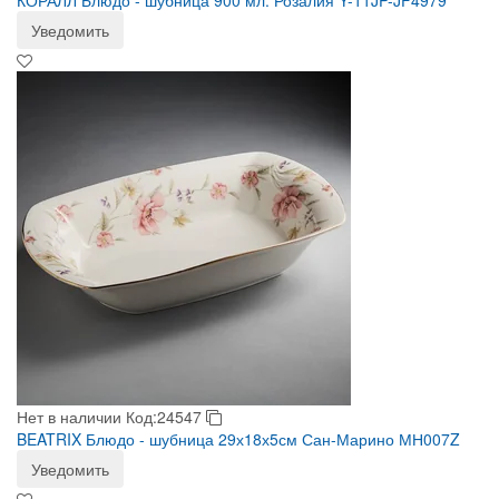
КОРАЛЛ Блюдо - шубница 900 мл. Розалия Y-11JP-JF4979
Уведомить
Нет в наличии
Код:24547
BEATRIX Блюдо - шубница 29х18х5см Сан-Марино МН007Z
Уведомить