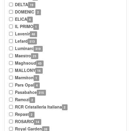
DELTA
19
DOMENIC
2
ELICA
4
IL PRIMO
1
Lavenir
48
Lefard
513
Luminarc
319
Maestro
23
Maghsoud
43
MALLONY
16
Marmiton
1
Pars Opal
4
Pasabahce
315
Ramozi
2
RCR Cristalleria Italiana
2
Repast
2
ROSARIO
14
Royal Garden
28