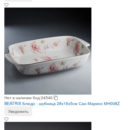
Нет в наличии
Код:24546
BEATRIX Блюдо - шубница 28х16х5см Сан-Марино МН008Z
Уведомить