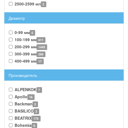
2500-2599 мл
2
Диаметр
0-99 мм
5
100-199 мм
611
200-299 мм
1445
300-399 мм
266
400-499 мм
17
Производитель
ALPENKOK
7
Apollo
16
Backman
2
BASILICO
2
BEATRIX
176
Bohemia
6