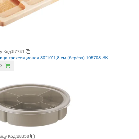
у
Код:57741
ца трехсекционая 30*10*1,8 см (берёза) 105708-SK
₽
ицу
Код:28358