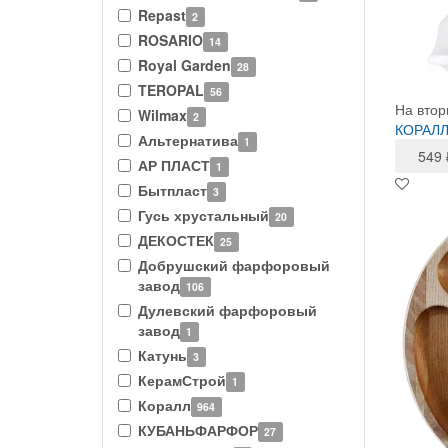
Repast
2
ROSARIO
14
Royal Garden
28
TEROPAL
56
На втор
Wilmax
2
КОРАЛЛ
Альтернатива
1
549
АР ПЛАСТ
1
Бытпласт
3
Гусь хрустальный
20
ДЕКОСТЕК
25
Добрушский фарфоровый
завод
106
Дулевский фарфоровый
завод
1
Катунь
3
КерамСтрой
1
Коралл
964
КУБАНЬФАРФОР
27