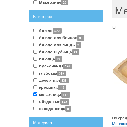
В магазине
20
Ме
Категория
блюдо
572
блюдо для блинов
80
блюдо для пиццы
9
блюдо-шубница
41
блюдце
23
бульонница
197
глубокая
399
десертная
638
креманка
119
менажница
147
обеденная
573
селедочница
8
На сред
Материал
Менажни