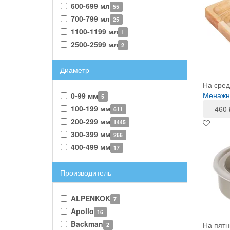
600-699 мл
55
700-799 мл
25
1100-1199 мл
1
2500-2599 мл
2
Диаметр
На сред
Менажни
0-99 мм
5
100-199 мм
460
611
200-299 мм
1445
300-399 мм
266
400-499 мм
17
Производитель
ALPENKOK
7
Apollo
16
Backman
На пятн
2