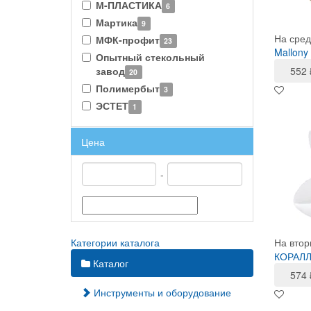
М-ПЛАСТИКА
6
Мартика
9
На сред
МФК-профит
23
Mallony
Опытный стекольный
завод
552
20
Полимербыт
3
ЭСТЕТ
1
Цена
-
Категории каталога
На втор
КОРАЛЛ
Каталог
574
Инструменты и оборудование