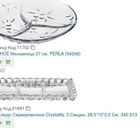
ицу
Код:11702
HCE Менажница 27 см. PERLA (54268)
₽
а
у
Код:21681
Блюдо Сервировочное Crystality, 3 Секции, 28,5*15*2,5 См. 345-513
₽