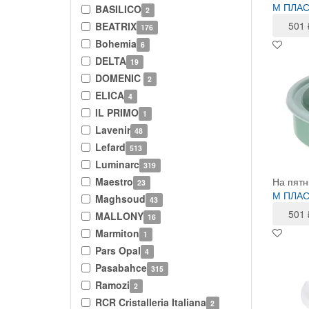
М ПЛАСТ
BASILICO
2
501
BEATRIX
176
Bohemia
6
DELTA
19
DOMENIC
2
ELICA
4
IL PRIMO
1
Lavenir
48
Lefard
513
Luminarc
319
Maestro
На пятн
23
М ПЛАС
Maghsoud
43
501
MALLONY
16
Marmiton
1
Pars Opal
4
Pasabahce
315
Ramozi
2
RCR Cristalleria Italiana
2