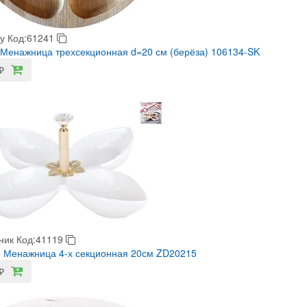
у
Код:61241
 Менажница трехсекционная d=20 см (берёза) 106134-SK
₽
ник
Код:41119
 Менажница 4-х секционная 20см ZD20215
₽