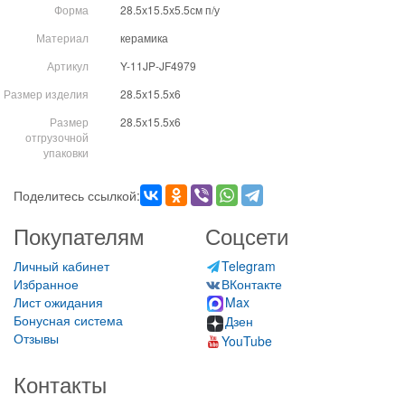
Форма
28.5х15.5х5.5см п/у
Материал
керамика
Артикул
Y-11JP-JF4979
Размер изделия
28.5х15.5х6
Размер
28.5х15.5х6
отгрузочной
упаковки
Поделитесь ссылкой:
Покупателям
Соцсети
Личный кабинет
Telegram
Избранное
ВКонтакте
Лист ожидания
Max
Бонусная система
Дзен
Отзывы
YouTube
Контакты