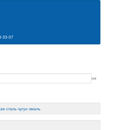
8-33-07
ая сталь
чугун
эмаль