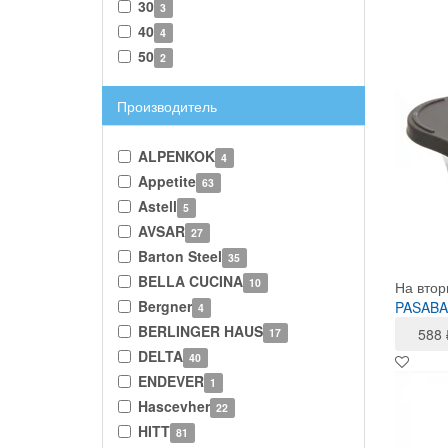
30
3
40
4
50
2
Производитель
ALPENKOK
4
Appetite
63
Astell
5
AVSAR
27
Barton Steel
35
BELLA CUCINA
10
На втор
Bergner
PASABA
4
BERLINGER HAUS
588
17
DELTA
40
ENDEVER
1
Hascevher
22
HITT
81