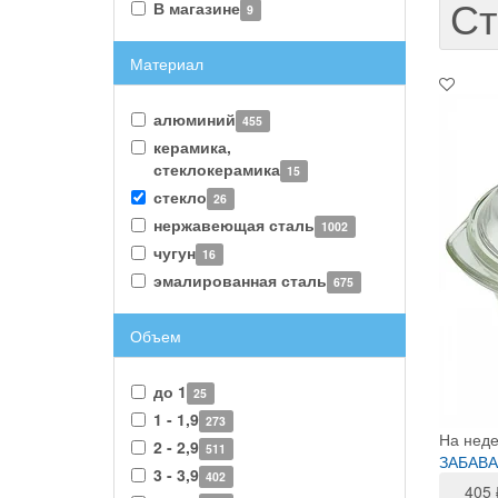
Ст
В магазине
9
Материал
алюминий
455
керамика,
стеклокерамика
15
стекло
26
нержавеющая сталь
1002
чугун
16
эмалированная сталь
675
Объем
до 1
25
1 - 1,9
273
На нед
2 - 2,9
511
ЗАБАВА 
3 - 3,9
402
405