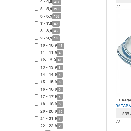
4 - 4,9
349
5 - 5,9
215
6 - 6,9
168
7 - 7,9
60
8 - 8,9
46
9 - 9,9
18
10 - 10,9
44
11 - 11,9
4
12- 12,9
16
13 - 13,9
8
14 - 14,9
4
15 - 15,9
9
16 - 16,9
6
17 - 17,9
6
На нед
18 - 18,9
5
ЗАБАВА 
20 - 20,9
10
555
21 - 21,9
1
22 - 22,9
2