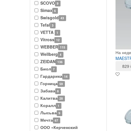
SCOVO
9
Simax
6
Swisgold
43
Tefal
3
VETTA
1
Vitross
12
WEBBER
115
На нед
Wellberg
4
MAESTR
ZEIDAN
136
829
Биол
7
Гардарика
14
Горница
59
Забава
8
Калитва
28
Коралл
1
Лысьва
9
Мечта
67
ООО «Керченский