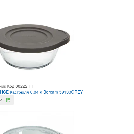
ник
Код:88222
HCE Кастрюля 0,84 л Borcam 59133GREY
₽