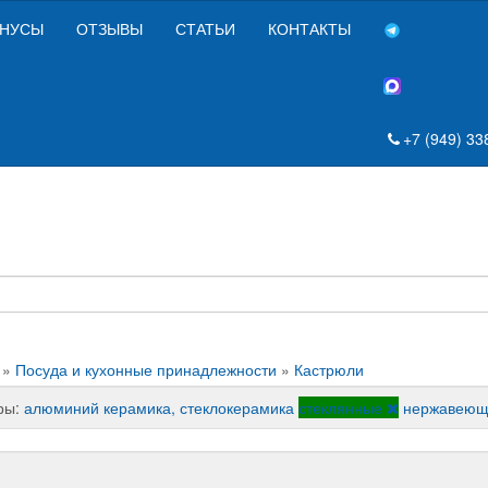
НУСЫ
ОТЗЫВЫ
СТАТЬИ
КОНТАКТЫ
+7 (949) 33
»
Посуда и кухонные принадлежности
»
Кастрюли
ры:
алюминий
керамика, стеклокерамика
стеклянные
нержавеющ