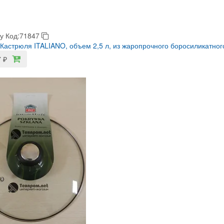
у
Код:71847
 Кастрюля ITALIANO, объем 2,5 л, из жаропрочного боросиликатног
7
₽