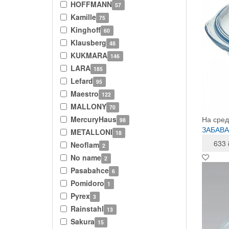
HOFFMANN
57
Kamille
75
Kinghoff
60
Klausberg
48
KUKMARA
146
LARA
185
Lefard
95
Maestro
122
MALLONY
70
MercuryHaus
На сред
98
ЗАБАВА 
METALLONI
18
633
Neoflam
2
No name
2
Pasabahce
6
Pomidoro
1
Pyrex
3
Rainstahl
13
Sakura
15