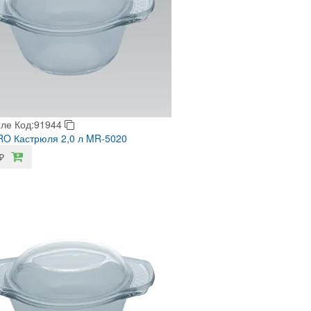
еле
Код:91944
O Кастрюля 2,0 л MR-5020
₽