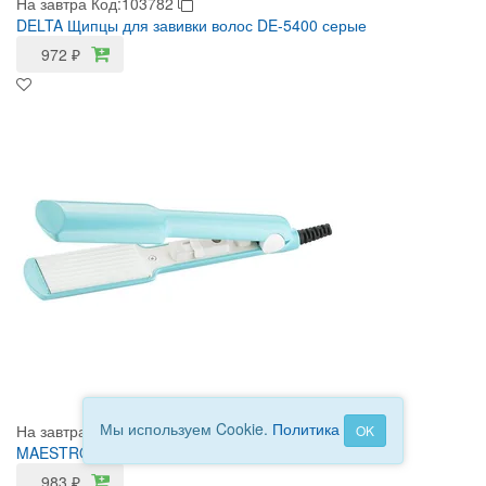
На завтра
Код:103782
DELTA Щипцы для завивки волос DE-5400 серые
972
₽
Мы используем Cookie.
Политика
На завтра
Код:7522
OK
MAESTRO Выпрямитель д/волос MR 270
983
₽