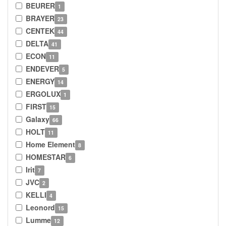
BEURER
1
BRAYER
23
CENTEK
44
DELTA
41
ECON
11
ENDEVER
5
ENERGY
14
ERGOLUX
1
FIRST
15
Galaxy
66
HOLT
11
Home Element
8
HOMESTAR
6
Irit
7
JVC
2
KELLI
4
Leonord
15
Lumme
12