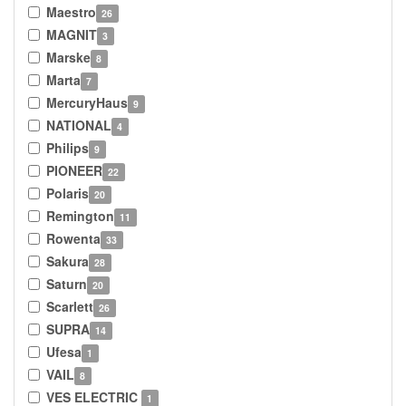
Maestro
26
MAGNIT
3
Marske
8
Marta
7
MercuryHaus
9
NATIONAL
4
Philips
9
PIONEER
22
Polaris
20
Remington
11
Rowenta
33
Sakura
28
Saturn
20
Scarlett
26
SUPRA
14
Ufesa
1
VAIL
8
VES ELECTRIC
1