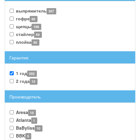
выпрямитель
307
гофре
60
щипцы
198
стайлер
69
плойка
90
Гарантия
1 год
592
2 года
15
Производитель
Aresa
10
Atlanta
1
BaByliss
10
BBK
5