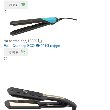
868
₽
На завтра
Код:10220
Econ Стайлер ECO-BH001G гофре
878
₽