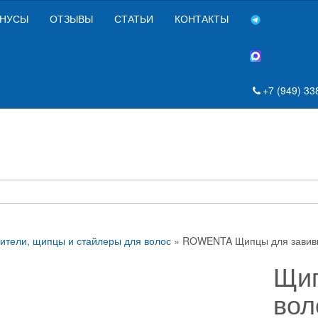
НУСЫ
ОТЗЫВЫ
СТАТЬИ
КОНТАКТЫ
+7 (949) 33
тели, щипцы и стайлеры для волос
» ROWENTA Щипцы для завив
Щип
вол