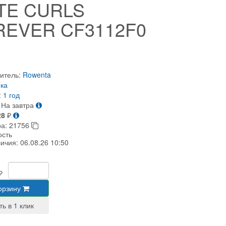
ITE CURLS
REVER CF3112F0
итель:
Rowenta
ка
:
1 год
На завтра
28
₽
ра:
21756
ость
личия:
06.08.26 10:50
₽
орзину