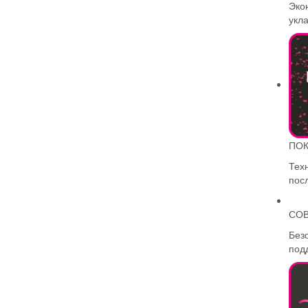
Эко
укл
ПОК
Тех
пос
СОВ
Без
под