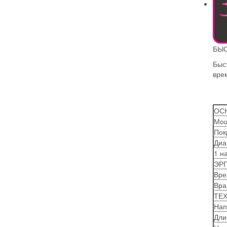
БЫС
Быст
вре
ОС
Мощ
Пок
Диа
1 н
ЭР
Вре
Вра
ТЕ
Нап
Дли