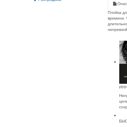
Опис
Плойка дл
времени. 
длительно
непревзо
ИНН
Неп
цил
сох
БЫС