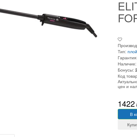
EL
FO
Производ
Тип:
плой
Гарантия
Наличие:
Бонусы:
Код това
Актуальн
цен и на
1422
В к