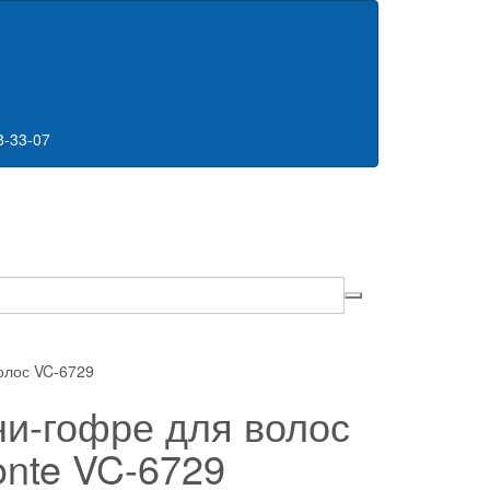
8-33-07
олос VC-6729
и-гофре для волос
onte VC-6729