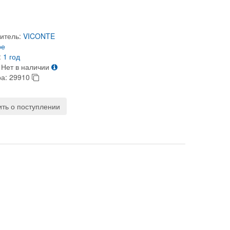
итель:
VICONTE
ре
:
1 год
Нет в наличии
ра:
29910
ть о поступлении