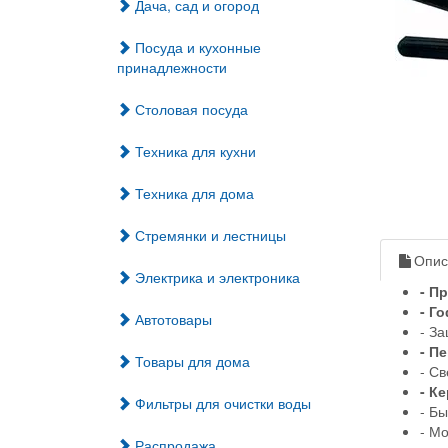
Дача, сад и огород
Посуда и кухонные
принадлежности
Столовая посуда
Техника для кухни
Техника для дома
Стремянки и лестницы
Опис
Электрика и электроника
- П
- Г
Автотовары
- За
- П
Товары для дома
- С
- К
Фильтры для очистки воды
- Б
- Мо
Распродажа