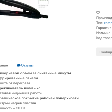
Производ
Тип:
гоф
Гарантия
Наличие:
Код това
Сообщи
ание
Отзывы
рикорневой объем за считанные минуты
офрированные панели
щита от перегрева
ереключатель вкл/выкл
ветовая индикация работы
ерамическое покрытие рабочей поверхности
ыстрый нагрев пластин
щность – 20 Вт