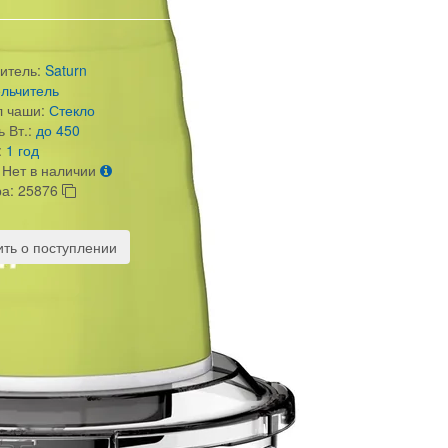
итель:
Saturn
льчитель
 чаши:
Стекло
 Вт.:
до 450
:
1 год
Нет в наличии
ра:
25876
ть о поступлении