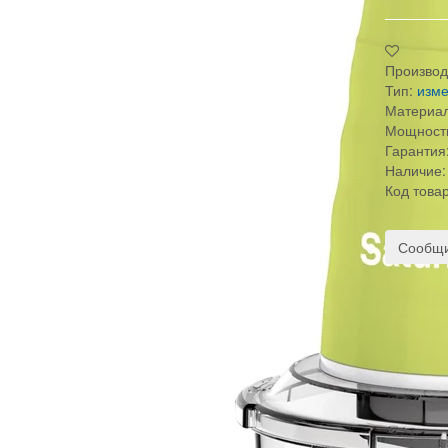
Производ
Тип:
изме
Материал
Мощность
Гарантия
Наличие:
Код това
Сообщи