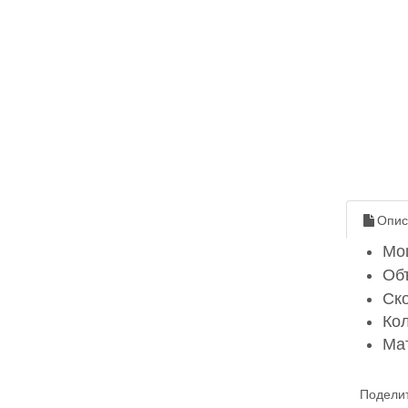
Опис
Мо
Об
Ско
Кол
Ма
Поделит