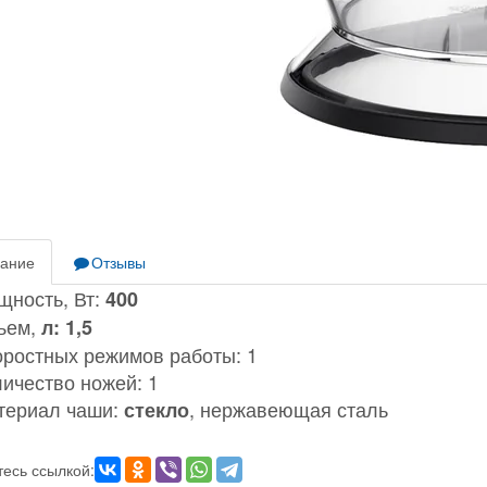
ание
Отзывы
щность, Вт:
400
ъем,
л: 1,5
ростных режимов работы: 1
ичество ножей: 1
териал чаши:
, нержавеющая сталь
стекло
есь ссылкой: