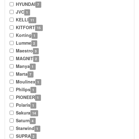
HYUNDAI
7
JVC
1
KELLI
11
KITFORT
15
Korting
1
Lumme
2
Maestro
3
MAGNIT
2
Manya
1
Marta
7
Moulinex
1
Philips
1
PIONEER
1
Polaris
1
Sakura
14
Saturn
4
Starwind
1
SUPRA
2