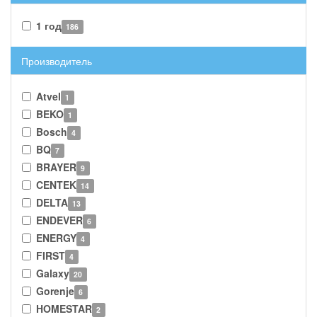
1 год
186
Производитель
Atvel
1
BEKO
1
Bosch
4
BQ
7
BRAYER
9
CENTEK
14
DELTA
13
ENDEVER
6
ENERGY
4
FIRST
4
Galaxy
20
Gorenje
6
HOMESTAR
2