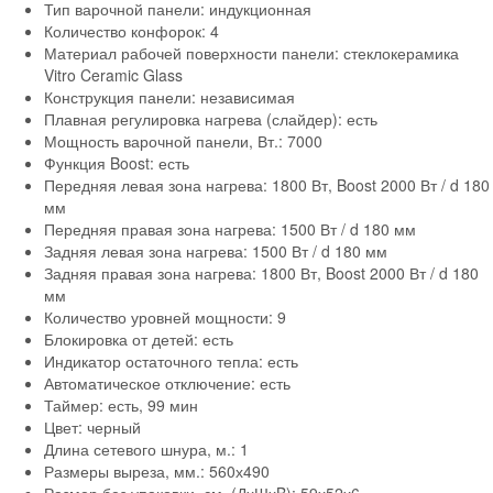
Тип варочной панели:
индукционная
Количество конфорок:
4
Материал рабочей поверхности панели:
стеклокерамика
Vitro Ceramic Glass
Конструкция панели:
независимая
Плавная регулировка нагрева (слайдер):
есть
Мощность варочной панели, Вт.:
7000
Функция Boost:
есть
Передняя левая зона нагрева:
1800 Вт, Boost 2000 Вт / d 180
мм
Передняя правая зона нагрева:
1500 Вт / d 180 мм
Задняя левая зона нагрева:
1500 Вт / d 180 мм
Задняя правая зона нагрева:
1800 Вт, Boost 2000 Вт / d 180
мм
Количество уровней мощности:
9
Блокировка от детей:
есть
Индикатор остаточного тепла:
есть
Автоматическое отключение:
есть
Таймер:
есть, 99 мин
Цвет:
черный
Длина сетевого шнура, м.:
1
Размеры выреза, мм.:
560х490