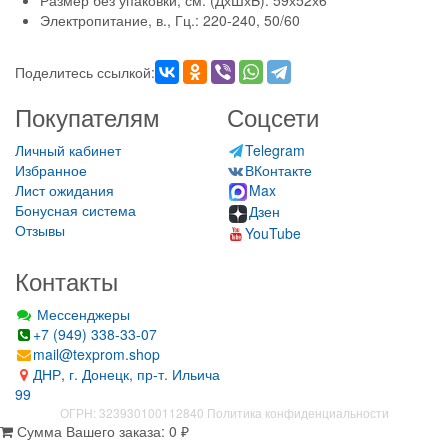
Размер без упаковки, см. (ДхШхB):
59х52х6
Электропитание, в., Гц.:
220-240, 50/60
Поделитесь ссылкой:
Покупателям
Соцсети
Личный кабинет
Telegram
Избранное
ВКонтакте
Лист ожидания
Max
Бонусная система
Дзен
Отзывы
YouTube
Контакты
Мессенджеры
+7 (949) 338-33-07
mail@texprom.shop
ДНР, г. Донецк, пр-т. Ильича
99
ОГРН: 323930100112840
Политика конфиденциальности
Сумма Вашего заказа:
0
₽