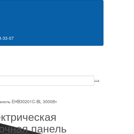
8-33-07
панель EHB30201C-BL 3000Вт
ктрическая
очная панель