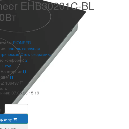
neer EHB30201C-BL
0Вт
итель:
PIONEER
ие:
панель варочная
трическая
Стеклокерамика
во конфорок:
2
:
1 год
На вторник
109
₽
ра:
106497
ость
личия:
07.08.26 15:19
₽
орзину