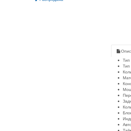
Опис
Тип
Тип
Кол
Мат
Кон
Мощ
Пер
Зад
Кол
Бло
Инд
Авт
Тай