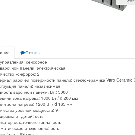
ание
Отзывы
 управления:
сенсорное
 варочной панели:
электрическая
ичество конфорок:
2
ериал рабочей поверхности панели:
стеклокерамика Vitro Ceramic 
струкция панели:
независимая
ность варочной панели, Вт.:
3000
едняя зона нагрева:
1800 Вт / d 200 мм
няя зона нагрева:
1200 Вт / d 165 мм
ичество уровней мощности:
9
кировка от детей:
есть
икатор остаточного тепла:
есть
оматическое отключение:
есть
мер:
есть, 99 мин