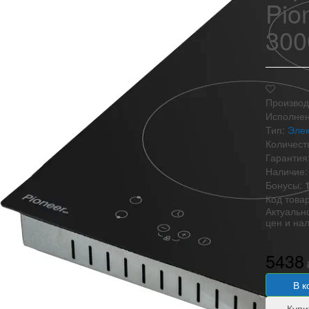
Pio
300
Производ
Исполнен
Тип:
Элек
Количест
Гарантия
Наличие:
Бонусы:
Код това
Актуальн
цен и на
5438
В к