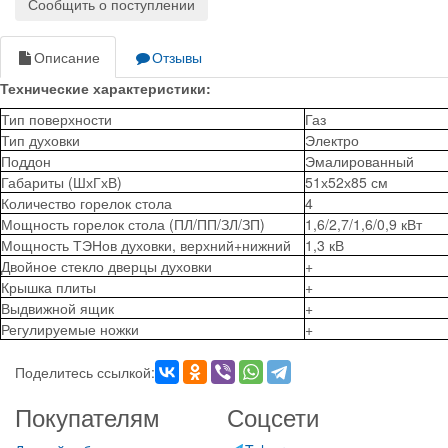
Сообщить о поступлении
Описание
Отзывы
Технические характеристики:
Тип поверхности
Газ
Тип духовки
Электро
Поддон
Эмалированный
Габариты (ШхГхВ)
51х52х85 см
Количество горелок стола
4
Мощность горелок стола (ПЛ/ПП/ЗЛ/ЗП)
1,6/2,7/1,6/0,9 кВт
Мощность ТЭНов духовки, верхний+нижний
1,3 кВ
Двойное стекло дверцы духовки
+
Крышка плиты
+
Выдвижной ящик
+
Регулируемые ножки
+
Поделитесь ссылкой:
Покупателям
Соцсети