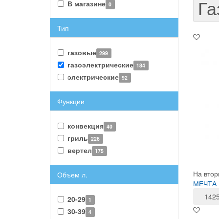
Га
В магазине
0
Тип
газовые
299
газоэлектрические
184
электрические
92
Функции
конвекция
40
гриль
226
вертел
175
На втор
Объем л.
МЕЧТА П
142
20-29
1
30-39
4