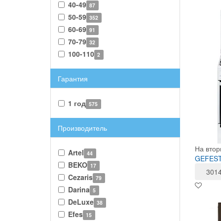
40-49
87
50-59
352
60-69
91
70-79
32
100-110
2
Гарантия
1 год
575
Производитель
На втор
Artel
44
GEFEST 
BEKO
17
301
Cezaris
79
Darina
5
DeLuxe
38
Efes
15