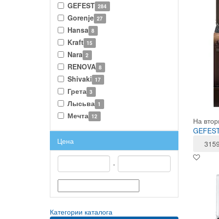
GEFEST
284
Gorenje
27
Hansa
8
Kraft
15
Nara
2
RENOVA
8
Shivaki
17
Грета
3
Лысьва
1
Мечта
12
На втор
GEFEST 
Цена
315
-
Категории каталога