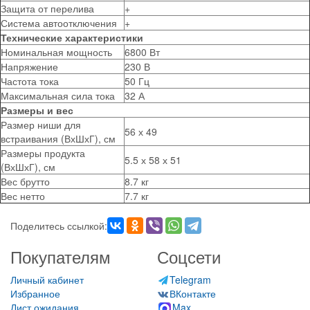
Защита от перелива
+
Система автоотключения
+
Технические характеристики
Номинальная мощность
6800 Вт
Напряжение
230 В
Частота тока
50 Гц
Максимальная сила тока
32 А
Размеры и вес
Размер ниши для
56 х 49
встраивания (ВхШхГ), см
Размеры продукта
5.5 х 58 х 51
(ВхШхГ), см
Вес брутто
8.7 кг
Вес нетто
7.7 кг
Поделитесь ссылкой:
Покупателям
Соцсети
Личный кабинет
Telegram
Избранное
ВКонтакте
Лист ожидания
Max