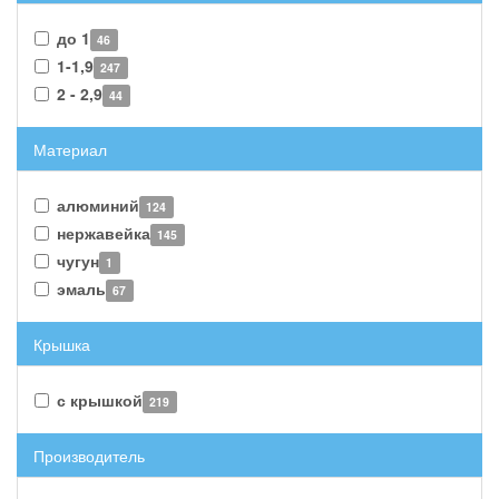
до 1
46
1-1,9
247
2 - 2,9
44
Материал
алюминий
124
нержавейка
145
чугун
1
эмаль
67
Крышка
с крышкой
219
Производитель