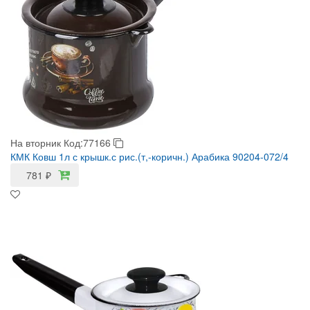
На вторник
Код:77166
КМК Ковш 1л с крышк.с рис.(т,-коричн.) Арабика 90204-072/4
781
₽