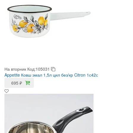
На вторник
Код:105031
Appetite Ковш эмал 1,5л цил без/кр Citron 1с42с
695
₽