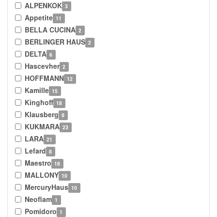
ALPENKOK
3
Appetite
11
BELLA CUCINA
2
BERLINGER HAUS
2
DELTA
6
Hascevher
2
HOFFMANN
12
Kamille
15
Kinghoff
18
Klausberg
9
KUKMARA
23
LARA
21
Lefard
8
Maestro
18
MALLONY
10
MercuryHaus
10
Neoflam
1
Pomidoro
1