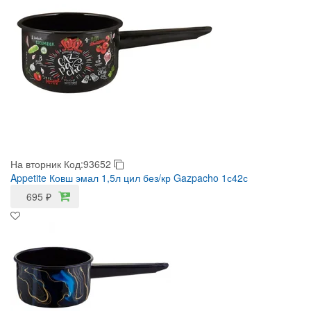
На вторник
Код:93652
Appetite Ковш эмал 1,5л цил без/кр Gazpacho 1с42с
695
₽