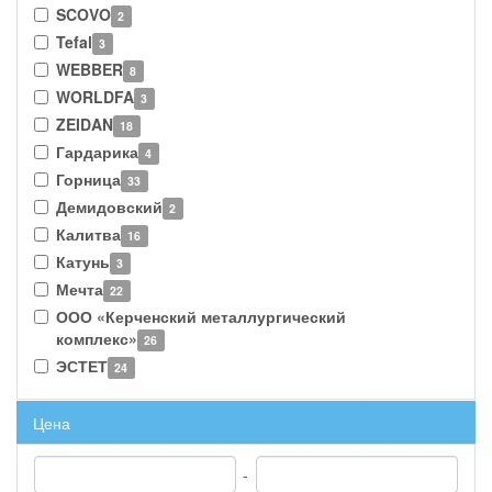
SCOVO
2
Tefal
3
WEBBER
8
WORLDFA
3
ZEIDAN
18
Гардарика
4
Горница
33
Демидовский
2
Калитва
16
Катунь
3
Мечта
22
ООО «Керченский металлургический
комплекс»
26
ЭСТЕТ
24
Цена
-