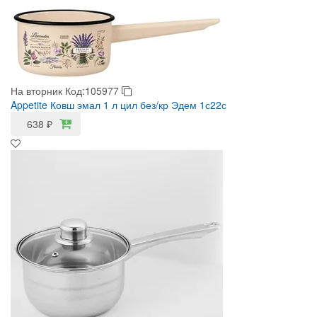
На вторник
Код:105977
Appetite Ковш эмал 1 л цил без/кр Эдем 1с22с
638
₽