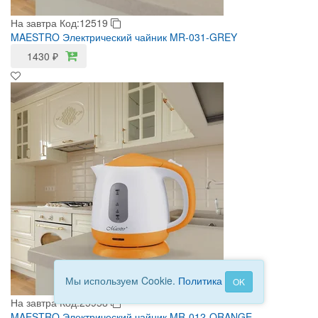
На завтра
Код:12519
MAESTRO Электрический чайник MR-031-GREY
1430
₽
Мы используем Cookie.
Политика
OK
На завтра
Код:25958
MAESTRO Электрический чайник MR-012-ORANGE