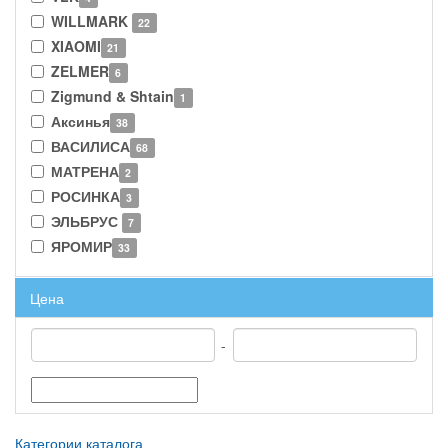
WILLMARK
22
XIAOMI
21
ZELMER
6
Zigmund & Shtain
1
Аксинья
38
ВАСИЛИСА
68
МАТРЕНА
2
РОСИНКА
3
ЭЛЬБРУС
7
ЯРОМИР
33
Цена
-
Категории каталога