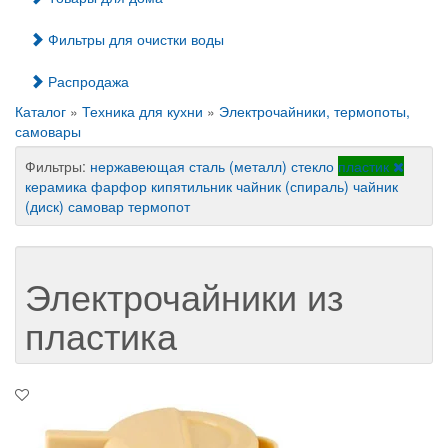
Фильтры для очистки воды
Распродажа
Каталог
»
Техника для кухни
»
Электрочайники, термопоты,
самовары
Фильтры:
нержавеющая сталь (металл)
стекло
пластик
керамика
фарфор
кипятильник
чайник (спираль)
чайник
(диск)
самовар
термопот
Электрочайники из
пластика