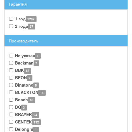
Гарантия
1 год
2287
2 года
57
Производитель
Не указан
1
Backman
7
BBK
12
BEON
2
Binatone
5
BLACKTON
14
Bosch
46
BQ
3
BRAYER
94
CENTEK
132
Delonghi
1