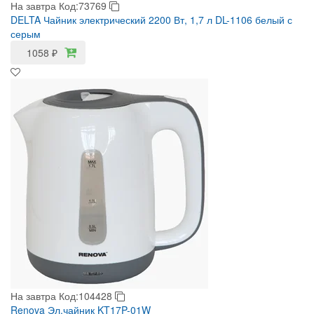
На завтра
Код:73769
DELTA Чайник электрический 2200 Вт, 1,7 л DL-1106 белый с
серым
1058
₽
На завтра
Код:104428
Renova Эл.чайник KT17P-01W