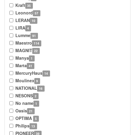
Kraft
35
Leonord
57
LERAN
10
LIRA
4
Lumme
91
Maestro
114
MAGNIT
22
Manya
1
Marta
41
MercuryHaus
14
Moulinex
9
NATIONAL
16
NESONS
2
No name
1
Oasis
21
OPTIMA
5
Philips
13
PIONEER
39