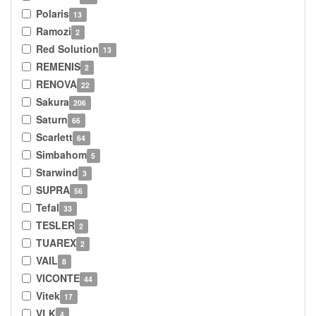
Polaris
13
Ramozi
2
Red Solution
13
REMENIS
2
RENOVA
22
Sakura
206
Saturn
66
Scarlett
64
Simbahom
5
Starwind
3
SUPRA
56
Tefal
33
TESLER
2
TUAREX
2
VAIL
8
VICONTE
44
Vitek
17
VLK
4