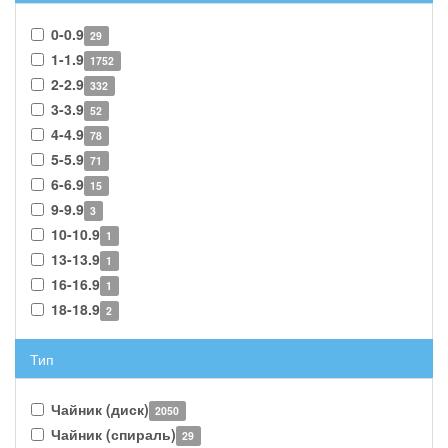
0-0.9
29
1-1.9
1752
2-2.9
332
3-3.9
52
4-4.9
78
5-5.9
71
6-6.9
15
9-9.9
3
10-10.9
1
13-13.9
1
16-16.9
1
18-18.9
2
Тип
Чайник (диск)
2050
Чайник (спираль)
29