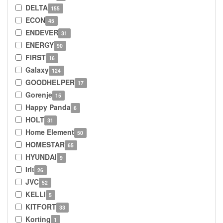
DELTA
155
ECON
45
ENDEVER
31
ENERGY
90
FIRST
16
Galaxy
124
GOODHELPER
17
Gorenje
15
Happy Panda
6
HOLT
31
Home Element
50
HOMESTAR
65
HYUNDAI
9
Irit
26
JVC
52
KELLI
5
KITFORT
33
Korting
1