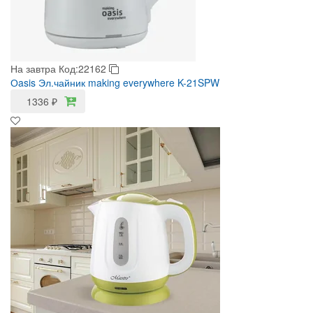
На завтра
Код:22162
Оasis Эл.чайник making everywhere K-21SPW
1336
₽