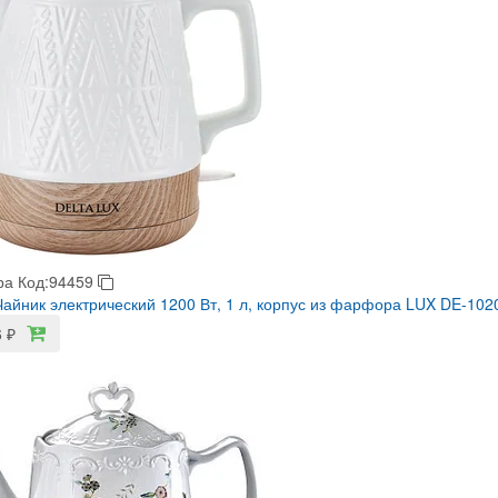
ра
Код:94459
айник электрический 1200 Вт, 1 л, корпус из фарфора LUX DE-102
6
₽