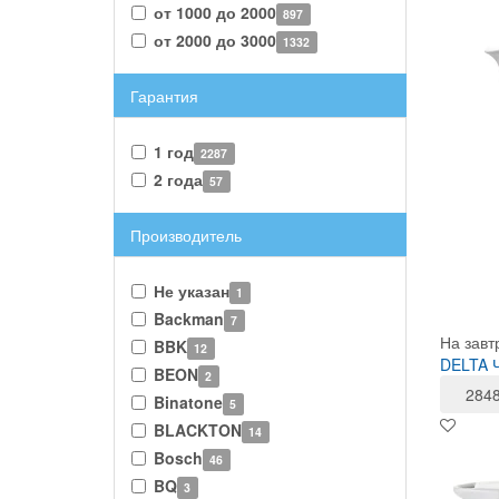
от 1000 до 2000
897
от 2000 до 3000
1332
Гарантия
1 год
2287
2 года
57
Производитель
Не указан
1
Backman
7
На завт
BBK
12
DELTA Ч
BEON
2
284
Binatone
5
BLACKTON
14
Bosch
46
BQ
3