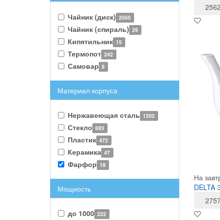
256
Чайник (диск)
2050
Чайник (спираль)
29
Кипятильник
15
Термопот
242
Самовар
9
Материал корпуса
Нержавеющая сталь
1202
Стекло
693
Пластик
472
Керамика
47
Фарфор
18
На завт
DELTA Э
Мощность
275
до 1000
222