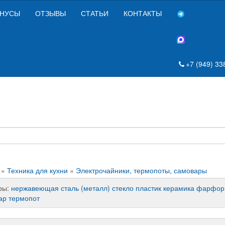
НУСЫ
ОТЗЫВЫ
СТАТЬИ
КОНТАКТЫ
+7 (949) 33
»
Техника для кухни
»
Электрочайники, термопоты, самовары
ры:
нержавеющая сталь (металл)
стекло
пластик
керамика
фарфор
ар
термопот