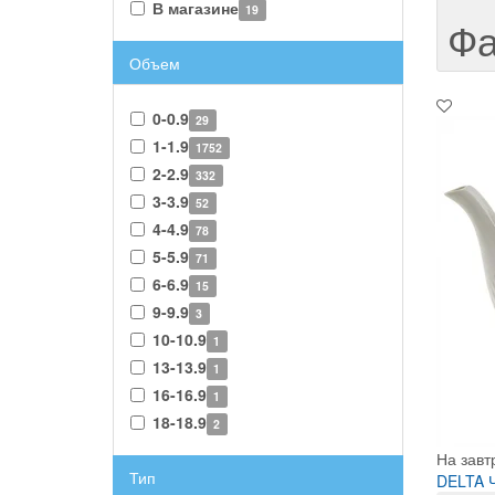
В магазине
19
Фа
Объем
0-0.9
29
1-1.9
1752
2-2.9
332
3-3.9
52
4-4.9
78
5-5.9
71
6-6.9
15
9-9.9
3
10-10.9
1
13-13.9
1
16-16.9
1
18-18.9
2
На завт
Тип
DELTA Ч