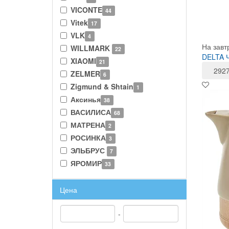
VICONTE
44
Vitek
17
VLK
4
На завт
WILLMARK
22
DELTA Ч
XIAOMI
21
292
ZELMER
6
Zigmund & Shtain
1
Аксинья
38
ВАСИЛИСА
68
МАТРЕНА
2
РОСИНКА
3
ЭЛЬБРУС
7
ЯРОМИР
33
Цена
-