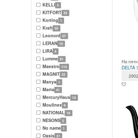
KELLI
5
KITFORT
33
Korting
1
Kraft
35
Leonord
57
LERAN
10
LIRA
4
Lumme
91
На пятн
Maestro
114
DELTA Э
MAGNIT
22
290
Manya
1
Marta
41
MercuryHaus
14
Moulinex
9
NATIONAL
16
NESONS
2
No name
1
Oasis
21