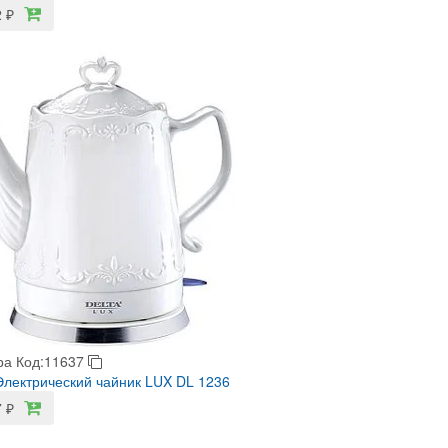
2
₽
ра
Код:11637
лектрический чайник LUX DL 1236
7
₽