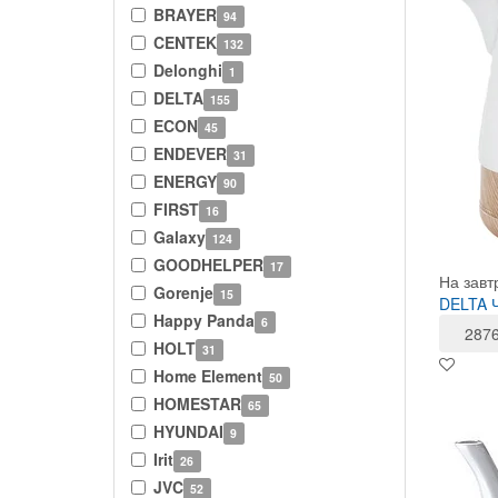
BRAYER
94
CENTEK
132
Delonghi
1
DELTA
155
ECON
45
ENDEVER
31
ENERGY
90
FIRST
16
Galaxy
124
GOODHELPER
17
На завт
Gorenje
15
DELTA Ч
Happy Panda
6
287
HOLT
31
Home Element
50
HOMESTAR
65
HYUNDAI
9
Irit
26
JVC
52