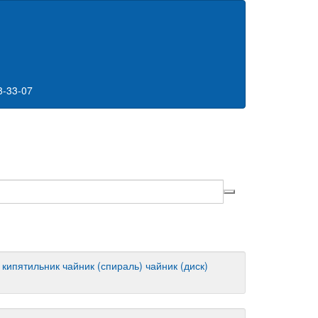
8-33-07
кипятильник
чайник (спираль)
чайник (диск)