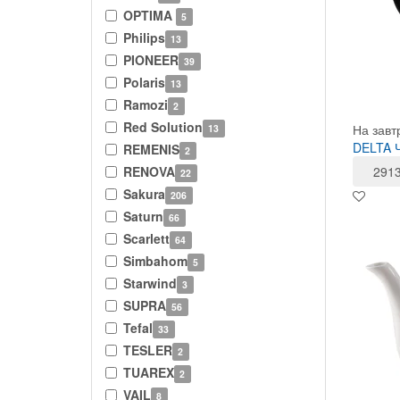
OPTIMA
5
Philips
13
PIONEER
39
Polaris
13
Ramozi
2
Red Solution
На завт
13
DELTA Ч
REMENIS
2
RENOVA
291
22
Sakura
206
Saturn
66
Scarlett
64
Simbahom
5
Starwind
3
SUPRA
56
Tefal
33
TESLER
2
TUAREX
2
VAIL
8