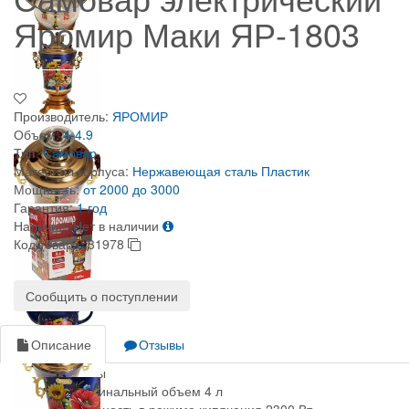
Яромир Маки ЯР-1803
Производитель:
ЯРОМИР
Объем:
4-4.9
Тип:
Самовар
Материал корпуса:
Нержавеющая сталь
Пластик
Мощность:
от 2000 до 3000
Гарантия:
1 год
Наличие:
Нет в наличии
Код товара:
31978
Сообщить о поступлении
Описание
Отзывы
Параметры
Номинальный объем 4 л