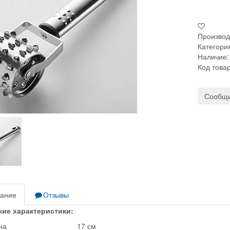
Производ
Категори
Наличие:
Код това
Сообщи
ание
Отзывы
кие характеристики:
на
17 см