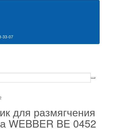
8-33-07
2
ик для размягчения
а WEBBER BE 0452