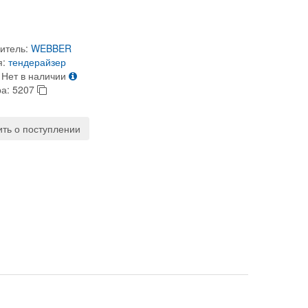
итель:
WEBBER
я:
тендерайзер
Нет в наличии
ра:
5207
ть о поступлении