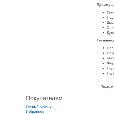
Преимуще
Уве
Под
Выс
Сни
Кут
Техничес
Напр
Ном
Числ
Шир
Глуб
Глуб
Поделит
Покупателям
Личный кабинет
Избранное