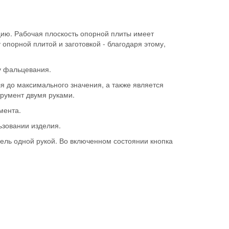
цию. Рабочая плоскость опорной плиты имеет
порной плитой и заготовкой - благодаря этому,
у фальцевания.
ля до максимального значения, а также является
румент двумя руками.
мента.
ьзовании изделия.
ль одной рукой. Во включенном состоянии кнопка