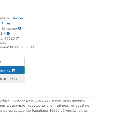
итель:
Вектор
:
1 год
На завтра
82
₽
ра:
17520
ость
личия:
06.08.26 06:44
₽
орзину
убых плотских работ, осуществляет качественную
мента выступает хорошо заточенный нож, который не
личество вращение барабана-16000 об/мин.Ширина