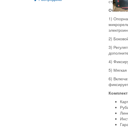
строгания-
Отличите
1) Опорна
микрорель
электроин
2) Боково
3) Регуля
дополните
4) Фиксир
5) Мягкая
6) Включа
фиксирует
Комплект
Кар
Руб
Лин
Инс
Гар