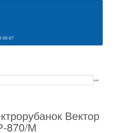
8-33-07
ктрорубанок Вектор
-870/М