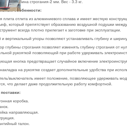
82 мм.Глубина строгания-2 мм. Вес - 3.3 кг.
льные особенности:
я плита отлита из алюминиевого сплава и имеет жесткую конструк
еф, который препятствует образованию воздушной подушки между о
струмент всегда плотно прилегает к заготовке при эксплуатации.
й и вертикальный упоры позволяют устанавливать глубину и ширин
тор глубины строгания позволяет изменять глубину строгания от ну
льной рукояткой позволяющей при работе удерживать электроинст
ующая кнопка предотвращает случайное включение электроинстру
 накладка на рукоятке создает дополнительные удобства при испол
тель/выключатель имеет положение, позволяющее удерживать моде
ся, что делает даже продолжительную работу комфортной.
 поставки:
тонная коробка.
анок.
ейка направляющая.
трукция.
антийный талон.