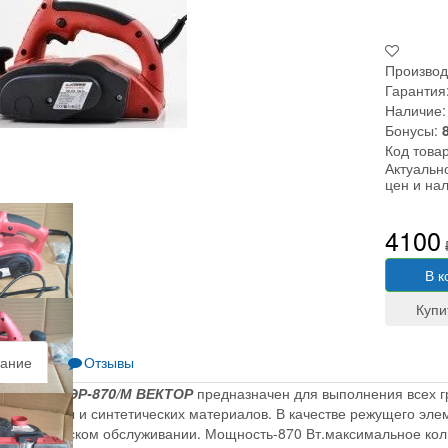
Производ
Гарантия
Наличие:
Бонусы:
Код това
Актуальн
цен и на
4100
В к
ание
Отзывы
убанок ВЭР-870/М ВЕКТОР
предназначен для выполнения всех гр
 древесины и синтетических материалов. В качестве режущего эле
 в техническом обслуживании. Мощность-870 Вт.максимальное ко