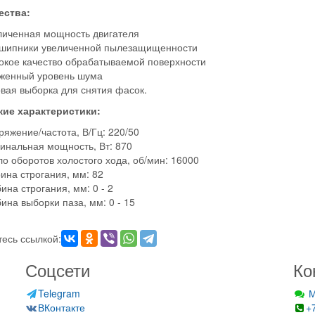
ства:
личенная мощность двигателя
шипники увеличенной пылезащищенности
окое качество обрабатываемой поверхности
женный уровень шума
овая выборка для снятия фасок.
кие характеристики:
яжение/частота, В/Гц: 220/50
инальная мощность, Вт: 870
о оборотов холостого хода, об/мин: 16000
ина строгания, мм: 82
ина строгания, мм: 0 - 2
ина выборки паза, мм: 0 - 15
есь ссылкой:
Соцсети
Ко
Telegram
М
ВКонтакте
+