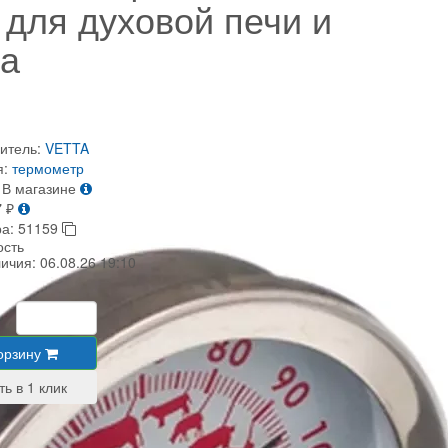
 для духовой печи и
а
итель:
VETTA
я:
термометр
В магазине
7
₽
ра:
51159
ость
личия:
06.08.26 19:10
орзину