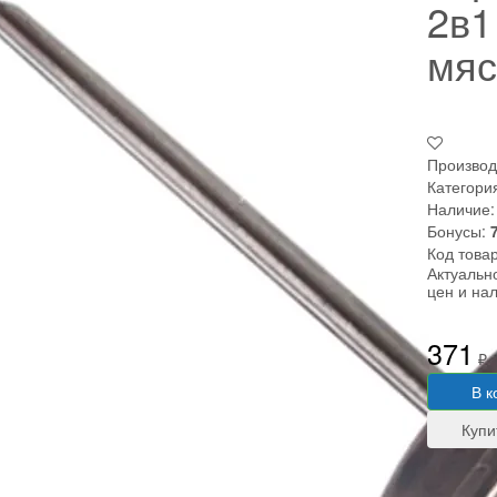
2в1
мяс
Производ
Категори
Наличие:
Бонусы:
Код това
Актуальн
цен и на
371
₽
В к