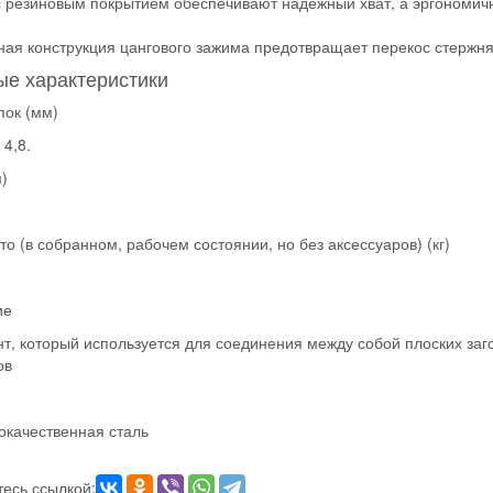
с резиновым покрытием обеспечивают надежный хват, а эргономич
ая конструкция цангового зажима предотвращает перекос стержня
е характеристики
пок (мм)
 4,8.
)
то (в собранном, рабочем состоянии, но без аксессуаров) (кг)
ие
т, который используется для соединения между собой плоских заго
ов
окачественная сталь
есь ссылкой: