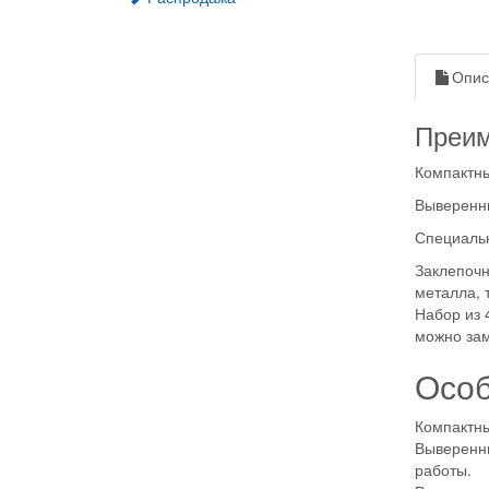
Опис
Преи
Компактны
Выверенны
Специальн
Заклепочн
металла, т
Набор из 4
можно зам
Особ
Компактны
Выверенн
работы.