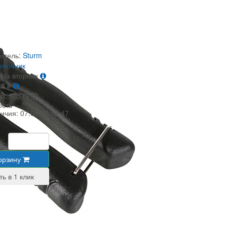
итель:
Sturm
епочник
На вторник
48
₽
ра:
98579
ость
личия:
07.08.26 12:47
₽
орзину