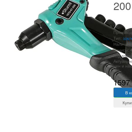
200
Производ
Тип:
закл
Наличие:
Бонусы:
Код това
Актуальн
цен и на
1597
В к