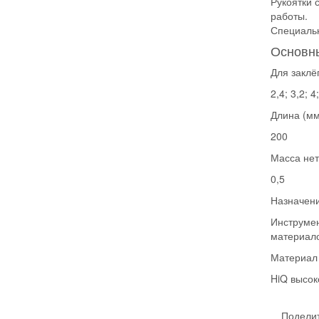
Рукоятки 
работы.
Специальн
Основны
Для заклё
2,4; 3,2; 4;
Длина (мм
200
Масса нет
0,5
Назначен
Инструмен
материал
Материал
HiQ высок
Поделит