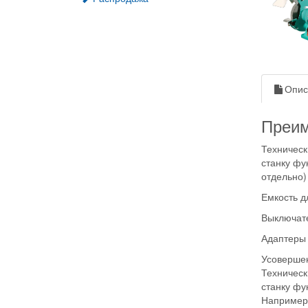
Опис
Преи
Техническ
станку фу
отдельно)
Емкость д
Выключате
Адаптеры 
Усовершен
Техническ
станку фу
Например,