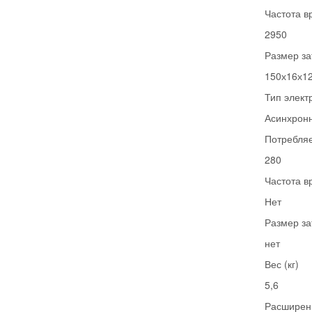
Частота в
2950
Размер зат
150х16х12
Тип элект
Асинхрон
Потребляе
280
Частота в
Нет
Размер за
нет
Вес (кг)
5,6
Расширен