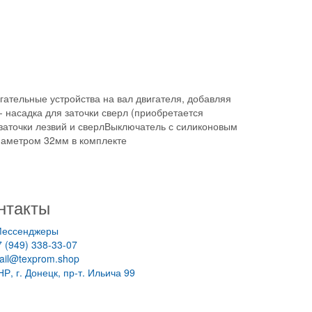
гательные устройства на вал двигателя, добавляя
 насадка для заточки сверл (приобретается
заточки лезвий и сверлВыключатель с силиконовым
иаметром 32мм в комплекте
нтакты
ессенджеры
7 (949) 338-33-07
ail@texprom.shop
НР, г. Донецк, пр-т. Ильича 99