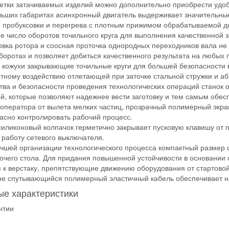
етки затачиваемых изделий можно дополнительно приобрести удоб
ьших габаритах асинхронный двигатель выдерживает значительные 
 пробуксовки и перегрева с плотным прижимом обрабатываемой дет
е число оборотов точильного круга для выполнения качественной з
вка ротора и соосная проточка однородных переходников вала не 
боротах и позволяет добиться качественного результата на любых 
кожухи закрывающие точильные круги для большей безопасности в
тному воздействию отлетающей при заточке стальной стружки и аб
тва и безопасности проведения технологических операций станок
й, которые позволяют надежнее вести заготовку и тем самым обесп
ператора от вылета мелких частиц, прозрачный полимерный экран
асно контролировать рабочий процесс.
иликоновый колпачок герметично закрывает пусковую клавишу от 
работу сетевого выключателя.
чшей организации технологического процесса компактный размер с
очего стола. Для придания повышенной устойчивости в основании 
 к верстаку, препятствующие движению оборудования от стартовой
е спутывающийся полимерный эластичный кабель обеспечивает н
е характеристики
нтии