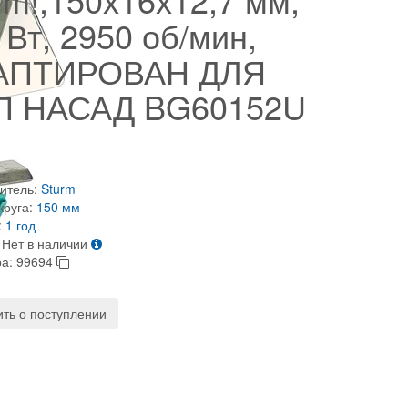
 Вт, 2950 об/мин,
АПТИРОВАН ДЛЯ
П НАСАД BG60152U
итель:
Sturm
круга:
150 мм
:
1 год
Нет в наличии
ра:
99694
ть о поступлении