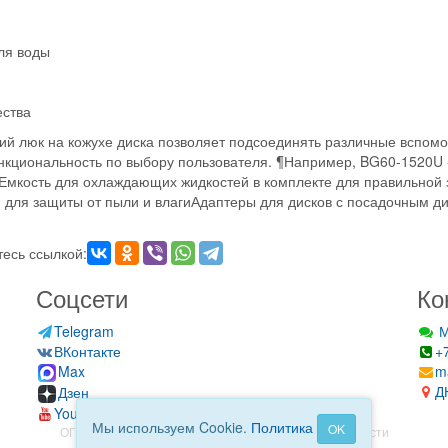
ля воды
ства
ий люк на кожухе диска позволяет подсоединять различные вспомо
нкциональность по выбору пользователя. ¶Например, BG60-1520U -
Емкость для охлаждающих жидкостей в комплекте для правильной 
 для защиты от пыли и влагиАдаптеры для дисков с посадочным д
есь ссылкой:
Соцсети
Ко
Telegram
М
ВКонтакте
+
Max
m
Д
Дзен
YouTube
Мы используем Cookie.
Политика
OK
ОГРН: 323930100112840
Политика конфиденциальности