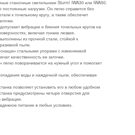
ные станочные светильники Sturm! IWA30 или IWA50.
постоянные нагрузки. Он легко справится без
али к точильному кругу, а также обеспечит
аточки.
допускает вибрации и биения точильных кругов на
поверхностях, включая тонкие лезвия.
ыполнены из прочной стали, стойкой к
разивной пыли.
 оснащен стальными упорами с изменяемой
ечат качественность ее заточки.
 легко поворачивается на нужный угол и помогает
попадания воды и наждачной пыли, обеспечивая
танка позволяет установить его в любом удобном
станка предусмотрены четыре отверстия для
 вибрации.
адежное питание в любых условиях.