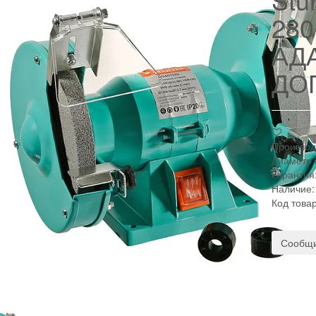
280
АД
ДО
Производ
Диаметр 
Гарантия
Наличие:
Код това
Сообщи