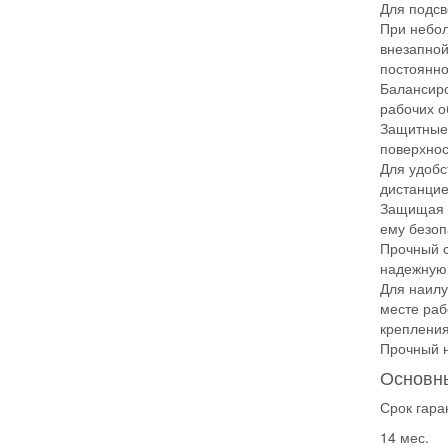
Для подсв
При небол
внезапной
постоянно
Балансиро
рабочих о
Защитные 
поверхнос
Для удобс
дистанцие
Защищая о
ему безоп
Прочный с
надежную 
Для наилу
месте раб
крепления
Прочный н
Основны
Срок гара
14 мес.