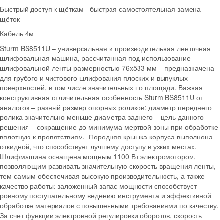
Быстрый доступ к щёткам - быстрая самостоятельная замена
щёток
Кабель 4м
Sturm BS8511U – универсальная и производительная ленточная
шлифовальная машина, рассчитанная под использование
шлифовальной ленты размерностью 76х533 мм – предназначена
для грубого и чистового шлифования плоских и выпуклых
поверхностей, в том числе значительных по площади. Важная
конструктивная отличительная особенность Sturm BS8511U от
аналогов – разный размер опорных роликов: диаметр переднего
ролика значительно меньше диаметра заднего – цель данного
решения – сокращение до минимума мертвой зоны при обработке
вплотную к препятствиям. Передняя крышка корпуса выполнена
откидной, что способствует лучшему доступу в узких местах.
Шлифмашина оснащена мощным 1100 Вт электромотором,
позволяющим развивать значительную скорость вращения ленты,
тем самым обеспечивая высокую производительность, а также
качество работы: заложенный запас мощности способствует
ровному поступательному ведению инструмента и эффективной
обработке материалов с повышенными требованиями по качеству.
За счет функции электронной регулировки оборотов, скорость