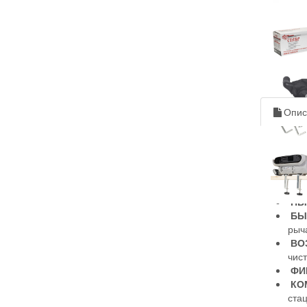
Опис
ВЫ
СТ
эле
РЕ
мат
ПЫ
БЫ
рыч
ВО
чис
ФИ
КО
стац