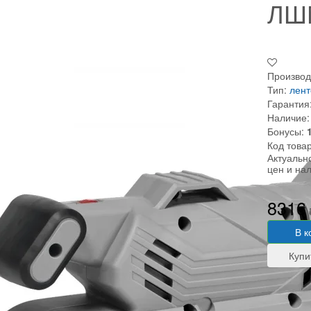
ЛШ
Производ
Тип:
лент
Гарантия
Наличие:
Бонусы:
Код това
Актуальн
цен и на
8316
В к