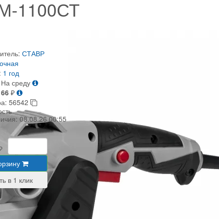
М-1100СТ
итель:
СТАВР
очная
:
1 год
На среду
166
₽
ра:
56542
ость
личия:
08.08.26 00:55
₽
орзину