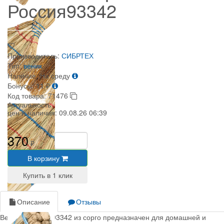
Россия93342
Производитель:
СИБРТЕХ
Тип:
веник
Наличие:
На среду
Бонусы:
11
₽
Код товара:
71476
Актуальность
цен и наличия:
09.08.26 06:39
370
₽
В корзину
Описание
Отзывы
Веник «ЛЮКС» 93342 из сорго предназначен для домашней и