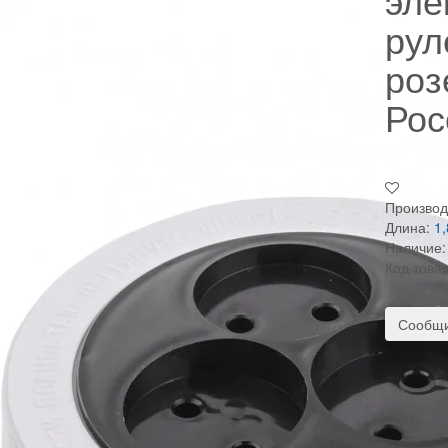
рул
роз
Рос
Производ
Длина:
1,
Наличие:
Код това
Сообщи