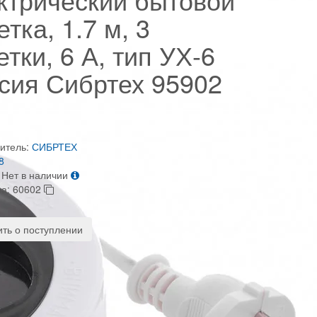
етка, 1.7 м, 3
етки, 6 А, тип УХ-6
сия Сибртех 95902
итель:
СИБРТЕХ
8
Нет в наличии
ра:
60602
ть о поступлении