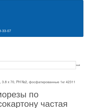
8-33-07
, 3.8 x 70, PH №2, фосфатированные 1кг 42311
орезы по
сокартону частая