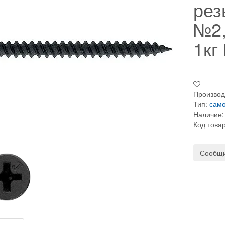
рез
№2,
1кг
Производ
Тип:
сам
Наличие:
Код това
Сообщи