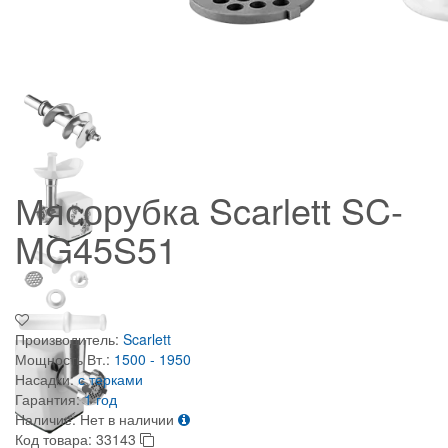
Мясорубка Scarlett SC-
MG45S51
Производитель:
Scarlett
Мощность Вт.:
1500 - 1950
Насадки:
с терками
Гарантия:
1 год
Наличие:
Нет в наличии
Код товара:
33143