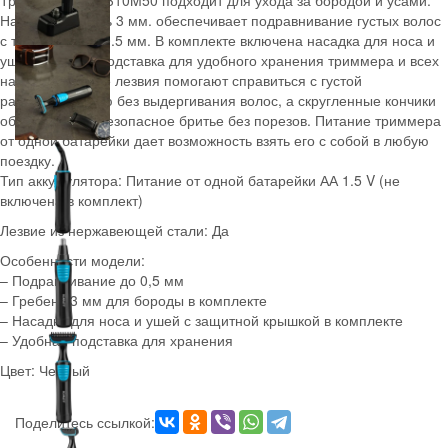
Триммер SC-TR310M50 подходит для ухода за бородой и усами.
Насадка-гребень 3 мм. обеспечивает подравнивание густых волос
с точностью до 0.5 мм. В комплекте включена насадка для носа и
ушей, а так же подставка для удобного хранения триммера и всех
насадок. Острые лезвия помогают справиться с густой
растительностью без выдергивания волос, а скругленные кончики
обеспечивают безопасное бритье без порезов. Питание триммера
от одной батарейки дает возможность взять его с собой в любую
поездку.
Тип аккумулятора: Питание от одной батарейки АА 1.5 V (не
включена в комплект)
Лезвие из нержавеющей стали: Да
Особенности модели:
– Подравнивание до 0,5 мм
– Гребень 3 мм для бороды в комплекте
– Насадка для носа и ушей с защитной крышкой в комплекте
– Удобная подставка для хранения
Цвет: Черный
Поделитесь ссылкой: