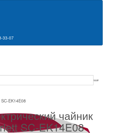
8-33-07
к SC-EK14E08
ктрический чайник
rlett SC-EK14E08