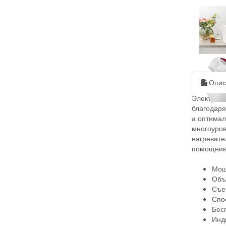
Опис
Электриче
благодаря
а оптимал
многоуров
нагревате
помощник
Мощ
Объе
Съе
Спо
Бес
Инд