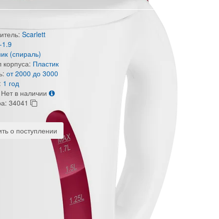
итель:
Scarlett
-1.9
ик (спираль)
 корпуса:
Пластик
ь:
от 2000 до 3000
:
1 год
Нет в наличии
ра:
34041
ть о поступлении