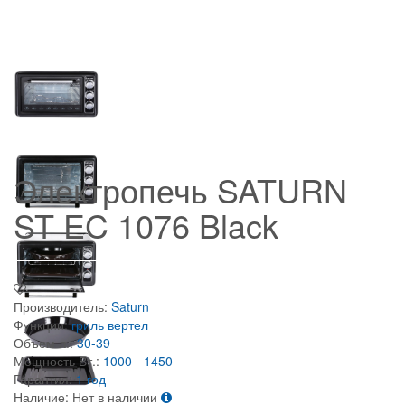
Электропечь SATURN
ST EC 1076 Black
Производитель:
Saturn
Функции:
гриль
вертел
Объем л.:
30-39
Мощность Вт.:
1000 - 1450
Гарантия:
1 год
Наличие:
Нет в наличии