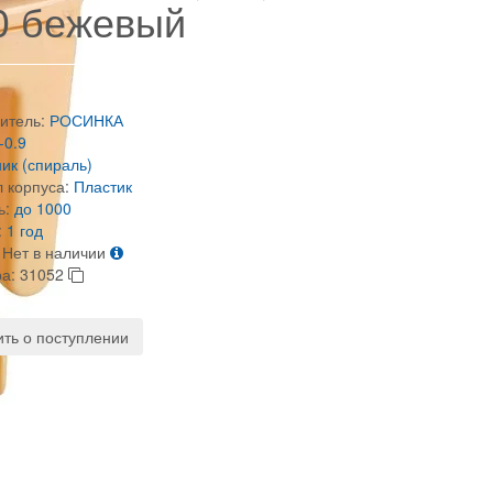
0 бежевый
итель:
РОСИНКА
-0.9
ик (спираль)
 корпуса:
Пластик
ь:
до 1000
:
1 год
Нет в наличии
ра:
31052
ть о поступлении