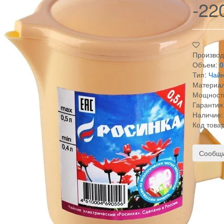
-22
Производ
Объем:
0
Тип:
Чайн
Материал
Мощност
Гарантия
Наличие:
Код това
Сообщи