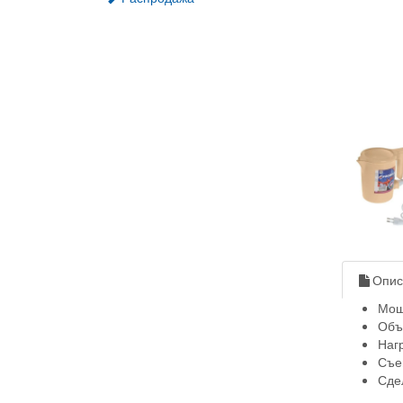
Опис
Мощ
Объ
Наг
Съе
Сде