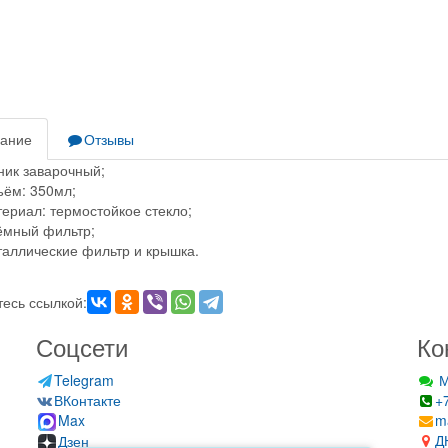
ание
Отзывы
ник заварочный;
ём: 350мл;
ериал: термостойкое стекло;
мный фильтр;
аллические фильтр и крышка.
есь ссылкой:
Соцсети
Ко
Telegram
М
ВКонтакте
+
Max
m
Д
Дзен