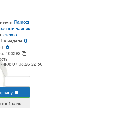
итель:
Ramozi
рочный чайник
:
стекло
На неделе
9
₽
ра:
103392
ость
личия:
07.08.26 22:50
орзину