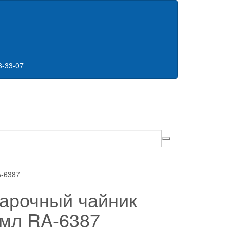
8-33-07
A-6387
арочный чайник
мл RA-6387