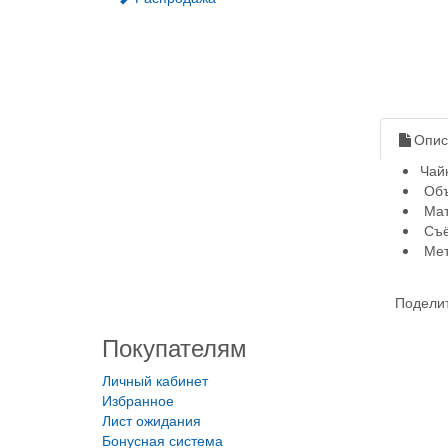
Опис
Чай
Объ
Мат
Съё
Мет
Поделит
Покупателям
Личный кабинет
Избранное
Лист ожидания
Бонусная система