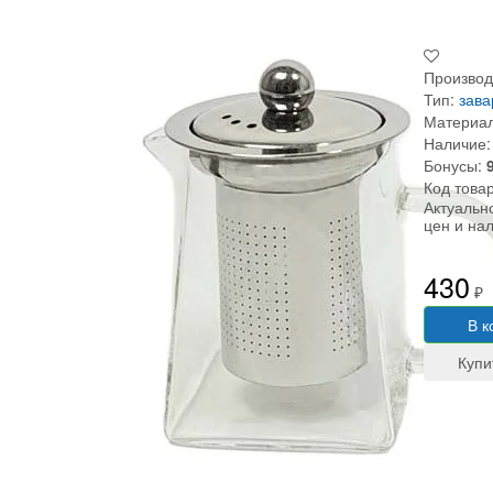
Производ
Тип:
зава
Материал
Наличие:
Бонусы:
Код това
Актуальн
цен и на
430
₽
В к