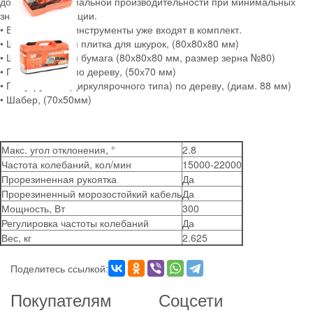
добиться максимальной производительности при минимальных
значениях вибрации.
• Все основные инструменты уже входят в комплект.
• Шлифовальная плитка для шкурок, (80х80х80 мм)
• Шлифовальная бумага (80х80х80 мм, размер зерна №80)
• Прямой резак по дереву, (50х70 мм)
• Полукруглый (циркулярочного типа) по дереву, (диам. 88 мм)
• Шабер, (70х50мм)
Макс. угол отклонения, °
2.8
Частота колебаний, кол/мин
15000-22000
Прорезиненная рукоятка
Да
Прорезиненный морозостойкий кабель
Да
Мощность, Вт
300
Регулировка частоты колебаний
Да
Вес, кг
2.625
Поделитесь ссылкой:
Покупателям
Соцсети