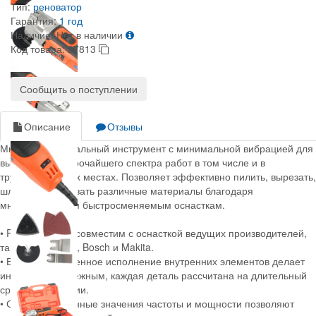
Тип:
реноватор
Гарантия:
1 год
Наличие:
Нет в наличии
Код товара:
27813
Сообщить о поступлении
Описание
Отзывы
Многофункциональный инструмент с минимальной вибрацией для
выполнения широчайшего спектра работ в том числе и в
труднодоступных местах. Позволяет эффективно пилить, вырезать,
шлифовать и резать различные материалы благодаря
многочисленным быстросменяемым оснасткам.
• Patriot MF 305 совместим с оснасткой ведущих производителей,
таких как Dremel, Bosch и Makita.
• Высококачественное исполнение внутренних элементов делает
инструмент надежным, каждая деталь рассчитана на длительный
срок эксплуатации.
• Сбалансированные значения частоты и мощности позволяют