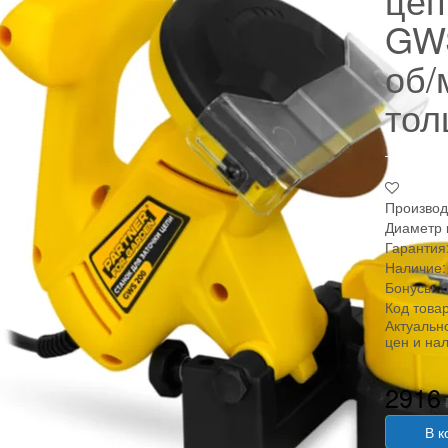
GWS
об/
тол
Производ
Диаметр 
Гарантия
Наличие:
Бонусы:
Код това
Актуальн
цен и на
2916
В к