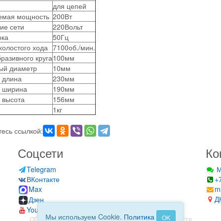
для цепей
емая мощность
200
Вт
ие сети
220
Вольт
ока
50
Гц
холостого хода
7100
об./мин.
разивного круга
100
мм
ый диаметр
10
мм
 длина
230
мм
, ширина
190
мм
 высота
156
мм
1
кг
есь ссылкой:
Соцсети
Ко
Telegram
М
ВКонтакте
+
Max
m
Д
Дзен
YouTube
Мы используем Cookie.
Политика
OK
ОГРН: 323930100112840
Политика конфиденциальности