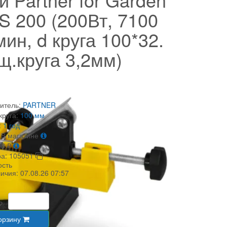
 200 (200Вт, 7100
мин, d круга 100*32.
щ.круга 3,2мм)
итель:
PARTNER
круга:
100 мм
:
1 год
В магазине
58
₽
ра:
105051
ость
личия:
07.08.26 07:57
₽
орзину