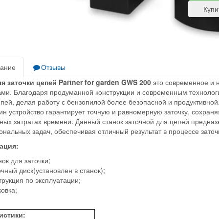
ание
Отзывы
я заточки цепей Partner for garden GWS 200
это современное и н
ми. Благодаря продуманной конструкции и современным технологи
епей, делая работу с бензопилой более безопасной и продуктивно
ин устройство гарантирует точную и равномерную заточку, сохран
ых затратах времени. Данный станок заточной для цепей предназн
нальных задач, обеспечивая отличный результат в процессе заточ
ация:
ок для заточки;
чный диск(установлен в станок);
трукция по эксплуатации;
овка;
истики: