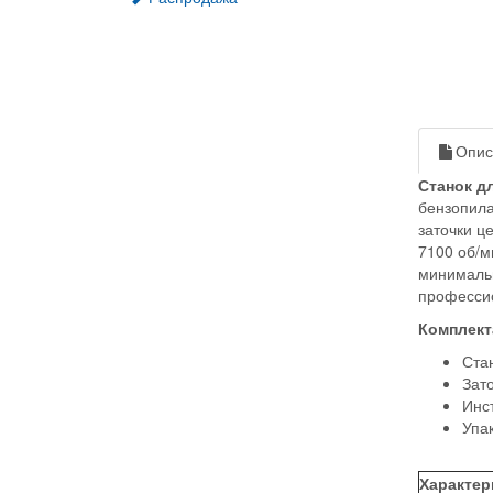
Опис
Станок дл
бензопила
заточки ц
7100 об/м
минимальн
профессио
Комплект
Стан
Зато
Инс
Упак
Характер