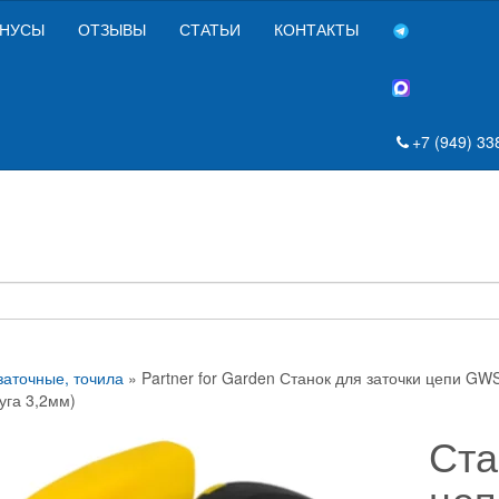
НУСЫ
ОТЗЫВЫ
СТАТЬИ
КОНТАКТЫ
+7 (949) 33
заточные, точила
» Partner for Garden Станок для заточки цепи GWS 
уга 3,2мм)
Ста
цеп