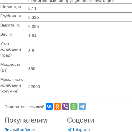
шестигранный, инструкция по эксплуатации
Ширина, м
0.11
Глубина, м
0.325
Высота, м
0.095
Вес, кг
1.64
Угол
колебаний
3.5
(град)
Мощность
350
(Вт)
Макс. число
колебаний
22000
(кол/мин)
Поделитесь ссылкой:
Покупателям
Соцсети
Личный кабинет
Telegram