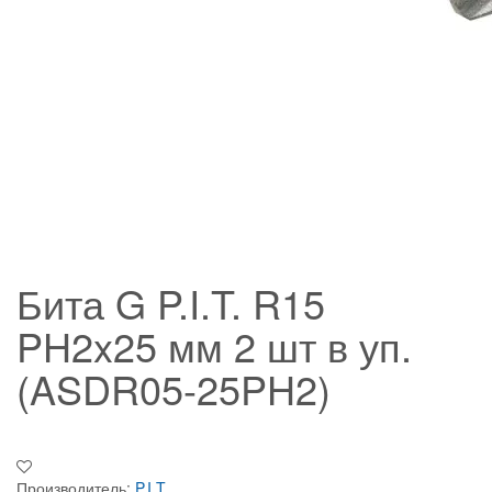
Бита G P.I.T. R15
PH2x25 мм 2 шт в уп.
(ASDR05-25PH2)
Производитель:
P.I.T.