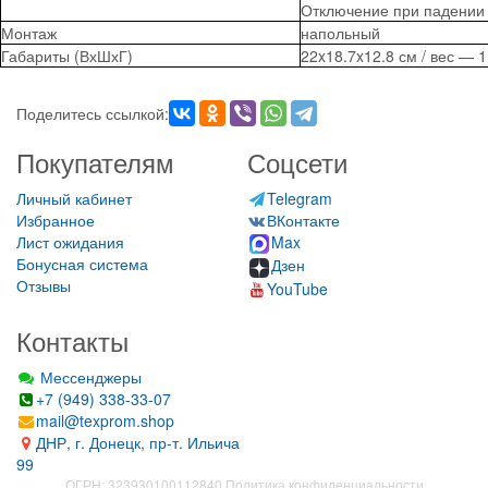
Отключение при падении
Монтаж
напольный
Габариты (ВхШхГ)
22x18.7x12.8 см
/ вес — 1.
Поделитесь ссылкой:
Покупателям
Соцсети
Личный кабинет
Telegram
Избранное
ВКонтакте
Лист ожидания
Max
Бонусная система
Дзен
Отзывы
YouTube
Контакты
Мессенджеры
+7 (949) 338-33-07
mail@texprom.shop
ДНР, г. Донецк, пр-т. Ильича
99
ОГРН: 323930100112840
Политика конфиденциальности