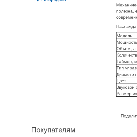
Механиче
полезна, 
современн
Наслаждай
Модель
Мощность
Объем, л
Количест
Таймер, 
Тип упра
Диаметр п
Цвет
Звуковой 
Размер из
Поделит
Покупателям