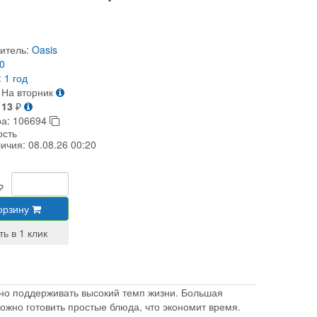
итель:
Oasis
0
:
1 год
На вторник
113
₽
ра:
106694
ость
личия:
08.08.26 00:20
₽
орзину
жно поддерживать высокий темп жизни.
Большая
ожно готовить простые блюда, что экономит время.