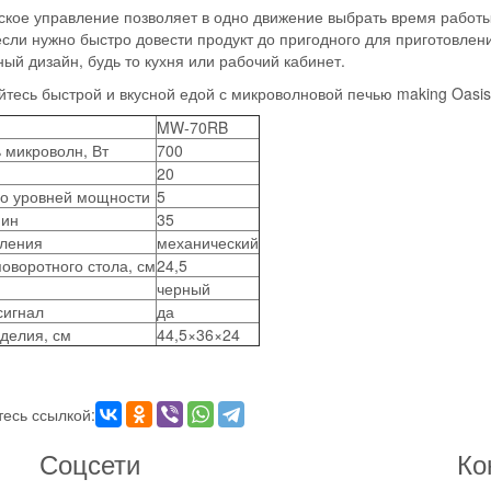
ское управление
позволяет в одно движение выбрать время работы
если нужно быстро довести продукт до пригодного для приготовлен
ый дизайн, будь то кухня или рабочий кабинет.
тесь быстрой и вкусной едой с микроволновой печью
making Oasis
MW-70RB
 микроволн, Вт
700
20
во уровней мощности
5
мин
35
вления
механический
оворотного стола, см
24,5
черный
сигнал
да
делия, см
44,5×36×24
есь ссылкой:
Соцсети
Ко