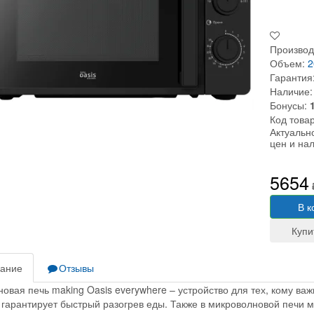
Производ
Объем:
2
Гарантия
Наличие:
Бонусы:
Код това
Актуальн
цен и на
5654
В к
ание
Отзывы
овая печь making Oasis everywhere
– устройство для тех, кому ва
гарантирует быстрый разогрев еды. Также в микроволновой печи м