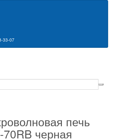
8-33-07
роволновая печь
-70RB черная