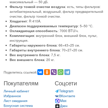
максимальный — 50 дБ.
Фильтр тонкой очистки воздуха
: есть, типы фильтров:
антибактериальный, воздушный, фильтр предварительной
очистки, фильтр тонкой очистки.
Хладагент
: R 410A.
Диапазон поддерживаемых температур
: 5–50 °С.
Охлаждающая способность
: 7000 BTU/ч.
Комплектация
: внутренний блок, внешний блок, пульт,
инструкция.
Габариты наружного блока
: 66×43×25 см.
Габариты внутреннего блока
: 70×27×20 см.
Вес внутреннего блока
: 7,5 кг.
Вес внешнего блока
: 20 кг.
Поделитесь ссылкой:
Покупателям
Соцсети
Личный кабинет
Telegram
Избранное
ВКонтакте
Лист ожидания
Max
Бонусная система
Дзен