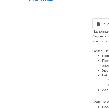
Опис
Настенная
бюджетног
и экологи
Основные 
Про
Пот
эне
Уро
Габ
Зав
Главные о
Воз