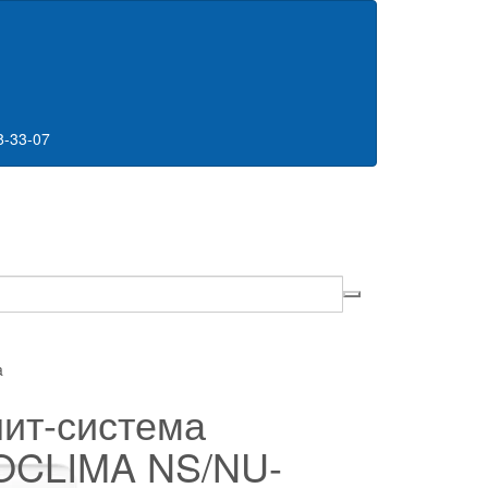
8-33-07
a
ит-система
OCLIMA NS/NU-