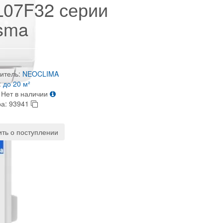
07F32 серии
sma
итель:
NEOCLIMA
:
до 20 м²
Нет в наличии
ра:
93941
ть о поступлении