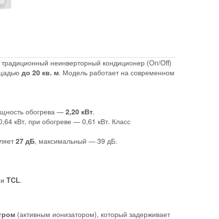
 традиционный неинверторный кондиционер (On/Off)
ощадью
до 20 кв. м
. Модель работает на современном
ощность обогрева —
2,20 кВт
.
64 кВт, при обогреве — 0,61 кВт. Класс
вляет
27 дБ
, максимальный — 39 дБ.
ии
TCL
.
тром
(активным ионизатором), который задерживает