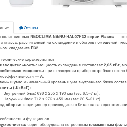
ание
Отзывы
 сплит-система
NEOCLIMA NS/NU-HAL07F32 серии Plasma
— это
о класса, рассчитанный на охлаждение и обогрев помещений пл
чном хладагенте
R32
.
технические характеристики
изводительность:
мощность охлаждения составляет
2,05 кВт
, м
ребляемая мощность:
при охлаждении прибор потребляет около 0,
ргоэффективности —
А
.
вень шума:
минимальный уровень шума внутреннего блока соста
ариты (ШхВхГ):
Внутренний блок: 698 x 255 x 190 мм (вес 6,5–7 кг).
Наружный блок: 712 x 276 x 459 мм (вес 20,5–21 кг).
од сборки:
кондиционер производится в Китае на заводах компан
собенности и функционал
духоочистка:
серия оборудована встроенным
плазменным филь