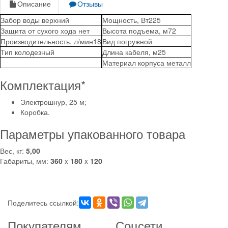
Описание
Отзывы
Забор воды
верхний
Мощность, Вт
225
Защита от сухого хода
нет
Высота подъема, м
72
Производительность, л/мин
18
Вид
погружной
Тип
колодезный
Длина кабеля, м
25
Материал корпуса
металл
Комплектация
*
Электрошнур, 25 м;
Коробка.
Параметры упакованного товара
Вес, кг:
5,00
Габариты, мм:
360
x
180
x
120
Поделитесь ссылкой:
Покупателям
Соцсети