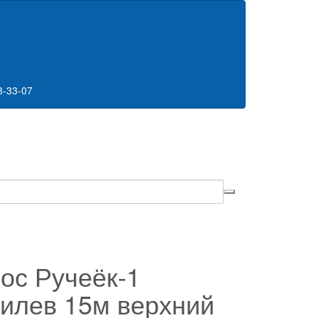
8-33-07
ос Ручеёк-1
илев 15м верхний