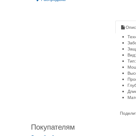
Опис
Тех
Заб
Защи
Вид
Тип
Мощ
Выс
Прои
Глуб
Длин
Мат
Поделит
Покупателям