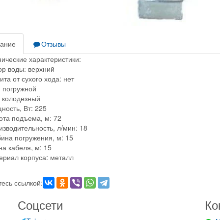
ание
Отзывы
нические характеристики:
ор воды: верхний
та от сухого хода: нет
: погружной
: колодезный
ность, Вт: 225
ота подъема, м: 72
зводительность, л/мин: 18
ина погружения, м: 15
а кабеля, м: 15
ериал корпуса: металл
есь ссылкой:
Соцсети
Ко