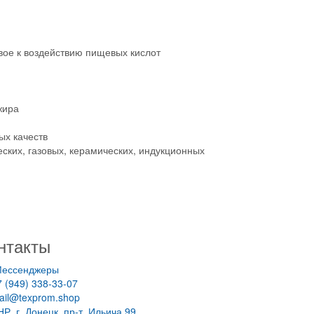
вое к воздействию пищевых кислот
жира
ых качеств
еских, газовых, керамических, индукционных
нтакты
ессенджеры
7 (949) 338-33-07
ail@texprom.shop
НР, г. Донецк, пр-т. Ильича 99