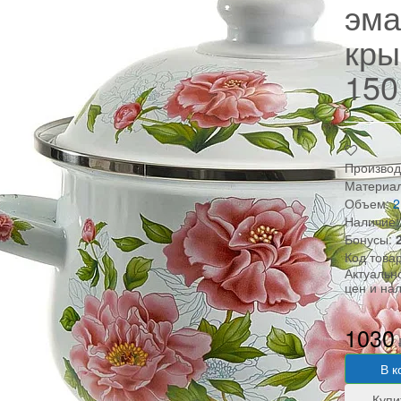
эма
кры
150
Производ
Материал
Объем:
2
Наличие:
Бонусы:
Код това
Актуальн
цен и на
1030
В к